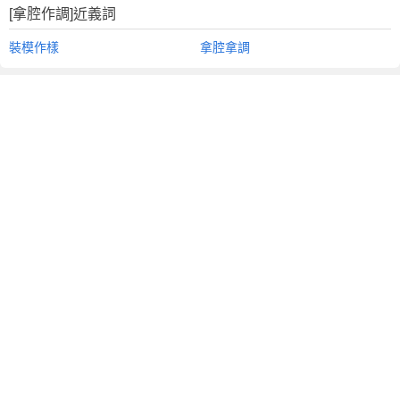
[拿腔作調]近義詞
裝模作樣
拿腔拿調