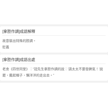
句
,
出
處
,
拿
[拿腔作調]成語解釋
腔
作
故意裝出特殊的腔調。
調
貶義
的
意
[拿腔作調]成語出處
思
,
老舍《四世同堂》：“冠先生拿腔作調的說：‘請太太不要發脾氣！’說
成
罷，戴起帽子，懶洋洋的走出去。”
語
故
事
,
英
文