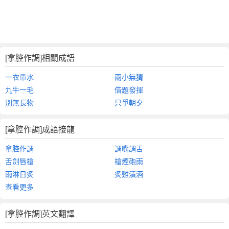
[拿腔作調]相關成語
一衣帶水
兩小無猜
九牛一毛
借題發揮
別無長物
只爭朝夕
[拿腔作調]成語接龍
拿腔作調
調嘴調舌
舌劍唇槍
槍煙砲雨
雨淋日炙
炙雞漬酒
查看更多
[拿腔作調]英文翻譯