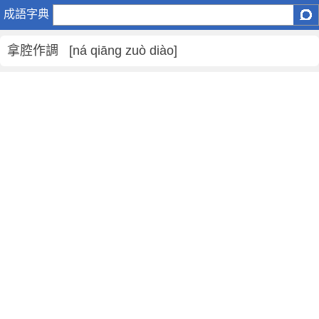
拿
成語字典
腔
作
拿腔作調 [ná qiāng zuò diào]
調
是
什
麼
意
思
,
拿
腔
作
調
的
解
釋
,
造