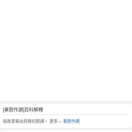
翻
譯
[拿腔作調]百科解釋
指故意裝出特殊的腔調。 更多→
拿腔作調