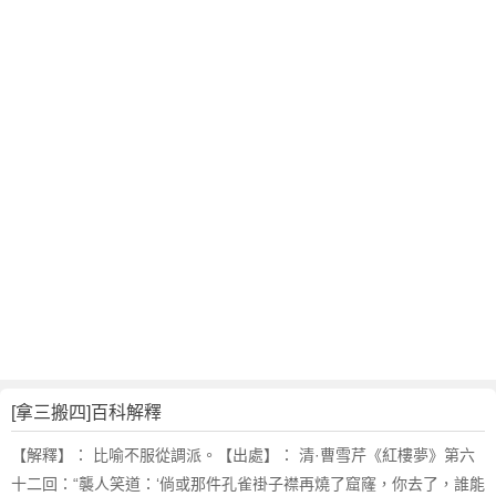
翻
譯
[拿三搬四]百科解釋
【解釋】： 比喻不服從調派。【出處】： 清·曹雪芹《紅樓夢》第六
十二回：“襲人笑道：‘倘或那件孔雀褂子襟再燒了窟窿，你去了，誰能