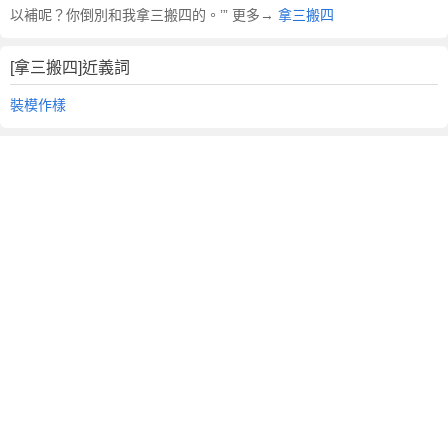
以補呢？你倒別和我拿三搬四的。’” 更多→
拿三搬四
[拿三搬四]近義詞
裝模作樣