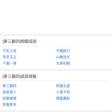
[拿三搬四]相關成語
不毛之地
不遺餘力
亭亭玉立
以儆效尤
千篇一律
大夢初醒
[拿三搬四]成語接龍
拿三搬四
四通五達
達官貴人
人事不知
知書通禮
禮義廉恥
查看更多