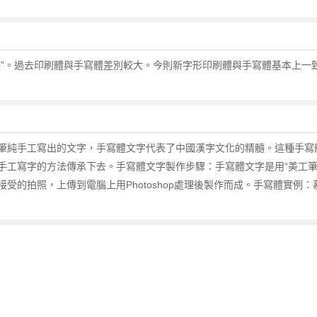
體”。過去印刷體與手寫體差別較大。今則新字形印刷體與手寫體基本上一
筆純手工寫出的文字，手寫體文字代表了中國漢字文化的精髓。這種手寫
手工寫字的方法傳承下去。手寫體文字製作步驟：手寫體文字是用“美工筆
受的拍照，上傳到電腦上用Photoshop處理後製作而成。手寫體實例：