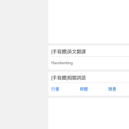
文
翻
譯
[手寫體]英文翻譯
Handwriting
[手寫體]相關詞語
行書
柳體
隸書