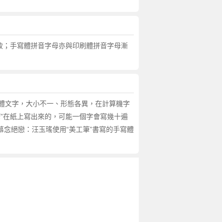
致；手寫體拼音字母亦與印刷體拼音字母漸
體文字，大小不一、形態各異，在計算機字
”在紙上寫出來的，可能一個字會寫幾十遍
慕念絕戀：汪玉瑤使用“美工筆”書寫的手寫體