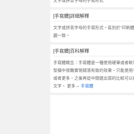
的
文字或拼音字母的手寫形式
反
義
[手寫體]詳細解釋
詞
近
文字或拼音字母的手寫形式。區別於“印刷
義
趨一致。
詞
,
[手寫體]百科解釋
手
寫
手寫體概念：手寫體是一種使用硬筆或者軟
體
型檔中很難實現錯落有致的效果。只能使用
的
或者更多，之後再從中間選出寫的比較可以接
意
文字。 更多→
手寫體
思
,
手
寫
體
的
英