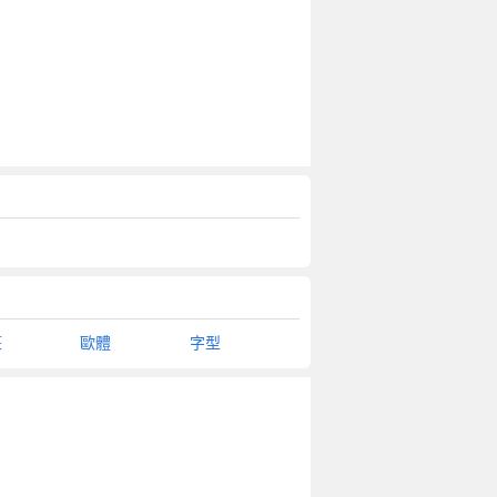
篆
歐體
字型