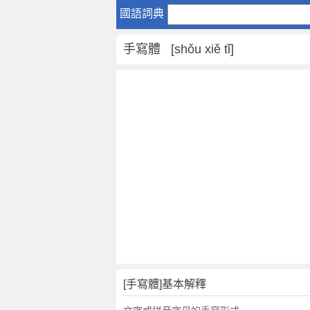
手
國語詞典
寫
體
手寫體 [shǒu xiě tǐ]
是
什
麼
意
思
,
手
寫
體
的
解
釋
,
手
寫
[手寫體]基本解釋
體