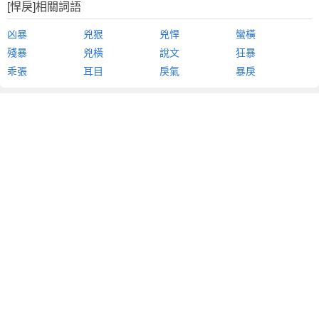
[悍戾]相關詞語
凶暴
兇狠
兇悍
蠻橫
殘暴
兇橫
說文
狂暴
乖張
耳目
戾氣
暴戾