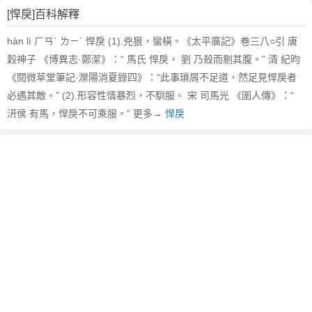
[悍戾]百科解釋
hàn lì ㄏㄢˋ ㄌㄧˋ 悍戾 (1).兇狠，蠻橫。《太平廣記》卷三八○引 唐
穀神子 《博異志·鄭潔》：“ 馬氏 悍戾， 劉 乃殺而剔其腹。” 清 紀昀
《閱微草堂筆記·灤陽消夏錄四》：“此事瑣屑不足道，然足見悍戾者
必遇其敵。” (2).形容性情暴烈，不馴服。 宋 司馬光 《圉人傳》：“
汧侯 有馬，悍戾不可乘服。” 更多→
悍戾