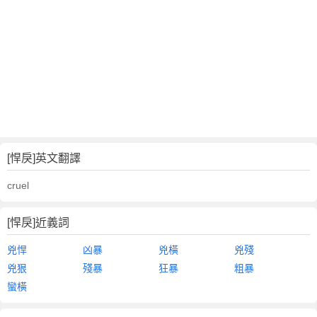
[悍戾]英文翻譯
cruel
[悍戾]近義詞
兇悍
凶暴
兇橫
兇殘
兇狠
殘暴
狂暴
粗暴
蠻橫