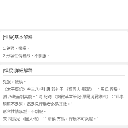
詞
近
義
詞
,
悍
[悍戾]基本解釋
戾
的
1.兇狠，蠻橫。
意
2.形容性情暴烈，不馴服。
思
,
[悍戾]詳細解釋
悍
戾
兇狠，蠻橫。
的
《太平廣記》卷三八○引 唐 穀神子 《博異志·鄭潔》：“ 馬氏 悍戾，
英
劉 乃殺而剔其腹。” 清 紀昀 《閱微草堂筆記·灤陽消夏錄四》：“此事
文
瑣屑不足道，然足見悍戾者必遇其敵。”
翻
譯
形容性情暴烈，不馴服。
宋 司馬光 《圉人傳》：“ 汧侯 有馬，悍戾不可乘服。”