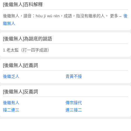
[後繼無人]百科解釋
後繼無人，讀音：hòu jì wú rén，成語，指沒有繼承的人。 更多→
後
繼無人
[後繼無人]為謎底的謎語
1.老太監（打一四字成語）
[後繼無人]近義詞
後繼乏人
青黃不接
[後繼無人]反義詞
後繼有人
傳宗接代
接二連三
連三接二