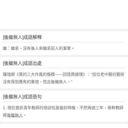
句
,
出
處
,
後
[後繼無人]成語解釋
繼
無
繼：繼承。沒有後人來繼承前人的事業。
人
的
[後繼無人]成語出處
意
思
羅瑞卿《黨的三大作風的楷模——回憶周總理》：“這位老中醫的醫術
,
沒有得到應有的重視，而且後繼無人。”
成
語
[後繼無人]成語造句
故
事
1. 現在狠抓青年教師的培訓恰是最好時機，不然再過三年，骨幹教師
,
將
後繼無人
。
英
文