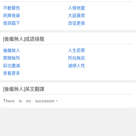
不動聲色
人傑地靈
夙興夜寐
大庭廣眾
居高臨下
改弦更張
[後繼無人]成語接龍
後繼無人
人生若寄
寄顏無所
所向無前
前功盡滅
滅絕人性
查看更多
[後繼無人]英文翻譯
There is no successor。