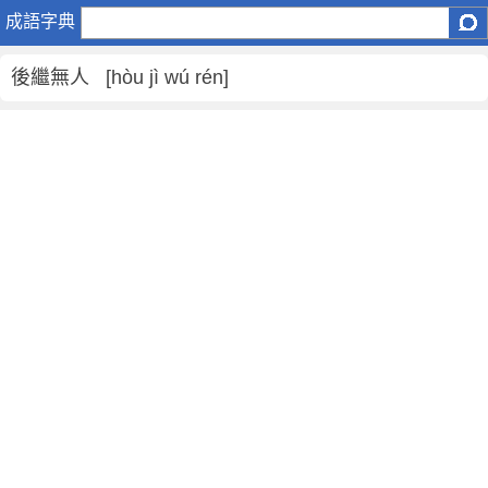
後
成語字典
繼
無
後繼無人 [hòu jì wú rén]
人
是
什
麼
意
思
,
後
繼
無
人
的
解
釋
,
造