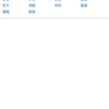
宏大
鴻運
旱菸
藍圖
雄圖
通達