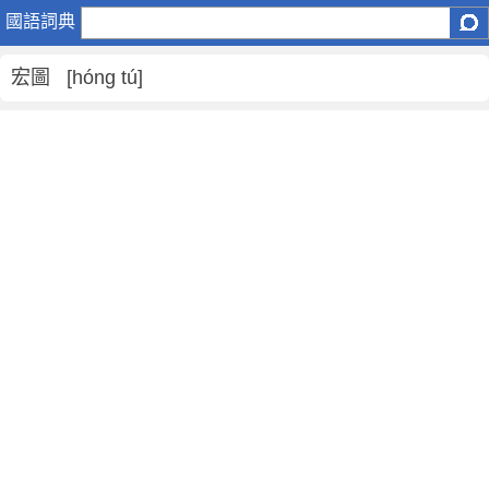
宏
國語詞典
圖
是
宏圖 [hóng tú]
什
麼
意
思
,
宏
圖
的
解
釋
,
宏
圖
的
反
義