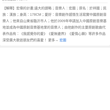
【解釋】宏偉的計畫;遠大的謀略；音樂人：宏圖；原名：於祥國；民
族：漢族；身高：178CM；愛好：音樂創作感悟生活寫實中國原創音
樂人；他來自山東省臨沂市人；他於2009年申請加入中國原創音樂基
地並成為中國原創音樂基地里的音樂人；由他創作的主要原創歌曲代
表作品有：《我感覺你的愛》《愛無邊界》《愛情心鎖》等許多作品
深受廣大歌迷朋友們的喜愛！ 更多→
宏圖