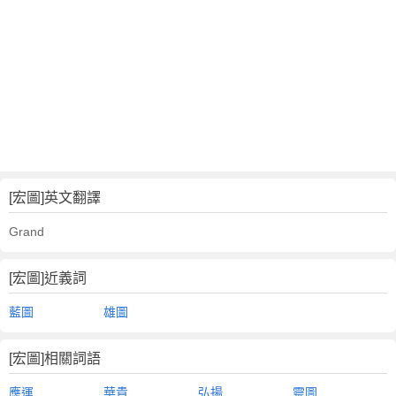
[宏圖]英文翻譯
Grand
[宏圖]近義詞
藍圖
雄圖
[宏圖]相關詞語
應運
華貴
弘揚
靈圖