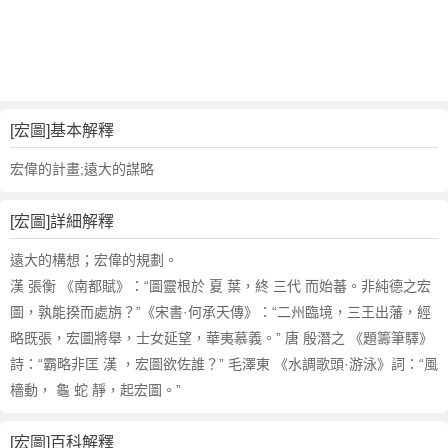
詞
近
義
詞
,
宏
[宏圖]基本解釋
圖
的
宏偉的計畫;遠大的謀略
意
思
[宏圖]詳細解釋
,
宏
遠大的構想；宏偉的規劃。
圖
漢 張衡 《南都賦》：“圖靈根於 夏 葉，終 三代 而始蕃。非純德之宏
的
圖，孰能揆而處旃？”《宋書·何承天傳》：“二州臨境，三王出藩，經
英
略既張，宏圖將舉，士女延望，華夷慕義。” 唐 殷潛之 《題籌筆驛》
文
詩：“霸略非匡 漢 ，宏圖欲佐誰？” 毛澤東 《水調歌頭·游泳》詞：“風
翻
譯
檣動， 龜 蛇 靜，起宏圖。”
[宏圖]百科解釋