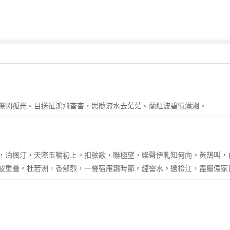
際閃孤光。目送征鴻飛杳杳，思隨流水去茫茫。蘭紅波碧憶瀟湘。
，泊楓汀，天際玉輪初上。扣舷歌，聯極望，槳聲伊軋知何向。黃鵠叫，
波重疊。杜若洲，香郁烈，一聲宿雁霜時節。經霅水。過松江，盡屬儂家