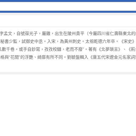
8），字孟文，自號葆光子，屬雞，出生在陵州貴平（今屬四川省仁壽縣東北
校秘書少監，試御史中丞。入宋，為黃州刺史。太祖乾德六年卒。《宋史》
凡數千卷。或手自鈔寫，孜孜校讎，老而不廢”。著有《北夢瑣言》、《
格與“花間”的浮艷、綺靡有所不同。劉毓盤輯入《唐五代宋遼金元名家