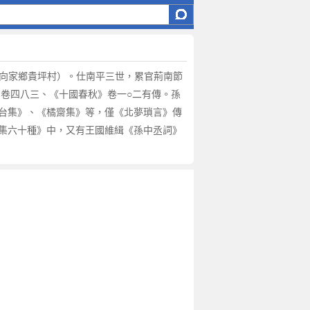
的向家鄉貴坪村）。仕南平三世，累官荊南節
卷四八三、《十國春秋》卷一○二有傳。孫
荊台集》、《橘齋集》等，僅《北夢瑣言》傳
詞集六十種》中，又有王國維緝《孫中丞詞》