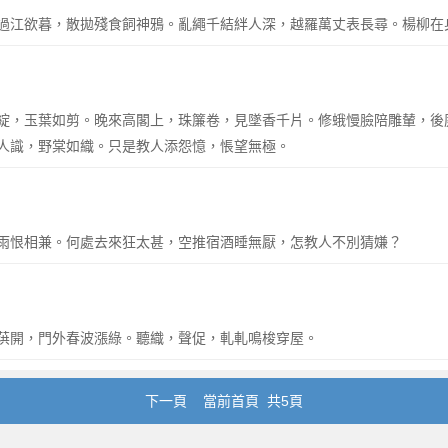
過江欲暮，散拋殘食飼神鴉。亂繩千結絆人深，越羅萬丈表長尋。楊柳在
綻，玉葉如剪。晚來高閣上，珠簾卷，見墜香千片。修蛾慢臉陪雕輦，後
人識，野棠如織。只是教人添怨憶，悵望無極。
雨恨相兼。何處去來狂太甚，空推宿酒睡無厭，怎教人不別猜嫌？
葓開，門外春波漲綠。聽織，聲促，軋軋鳴梭穿屋。
下一頁
當前首頁 共5頁