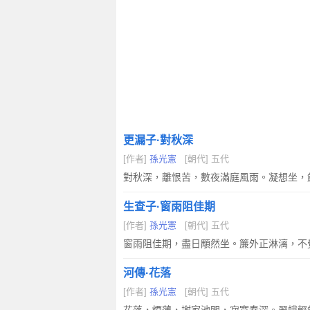
更漏子·對秋深
[作者]
孫光憲
[朝代] 五代
對秋深，離恨苦，數夜滿庭風雨。凝想坐，
生查子·窗雨阻佳期
[作者]
孫光憲
[朝代] 五代
窗雨阻佳期，盡日顒然坐。簾外正淋漓，不
河傳·花落
[作者]
孫光憲
[朝代] 五代