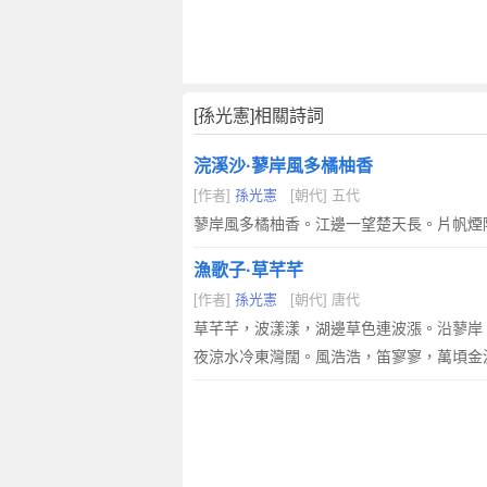
[孫光憲]相關詩詞
浣溪沙·蓼岸風多橘柚香
[作者]
孫光憲
[朝代] 五代
蓼岸風多橘柚香。江邊一望楚天長。片帆煙
漁歌子·草芊芊
[作者]
孫光憲
[朝代] 唐代
草芊芊，波漾漾，湖邊草色連波漲。沿蓼岸
夜涼水冷東灣闊。風浩浩，笛寥寥，萬頃金