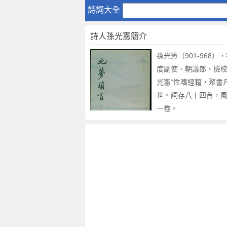
孫
詩詞大全
光
憲
詩人孫光憲簡介
孫光憲（901-96
度副使、朝議郎、檢
光憲“性嗜經籍，聚書
世。詞存八十四首，風
一卷。