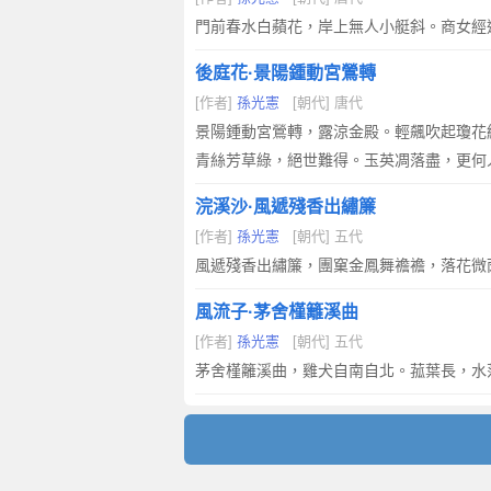
門前春水白蘋花，岸上無人小艇斜。商女經
後庭花·景陽鍾動宮鶯轉
[作者]
孫光憲
[朝代] 唐代
景陽鍾動宮鶯轉，露涼金殿。輕飆吹起瓊花
青絲芳草綠，絕世難得。玉英凋落盡，更何
浣溪沙·風遞殘香出繡簾
[作者]
孫光憲
[朝代] 五代
風遞殘香出繡簾，團窠金鳳舞襜襜，落花微
風流子·茅舍槿籬溪曲
[作者]
孫光憲
[朝代] 五代
茅舍槿籬溪曲，雞犬自南自北。菰葉長，水