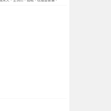
晚來天，空悄然，孤眠，枕檀雲髻偏。