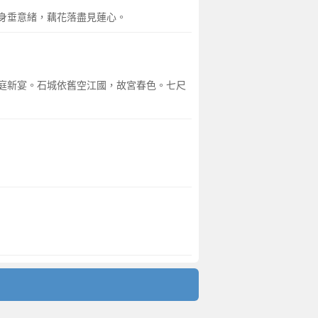
身垂意緒，藕花落盡見蓮心。
庭新宴。石城依舊空江國，故宮春色。七尺