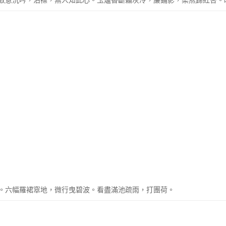
斂意沉吟，沾襟，無人知此心。玉爐香斷霜灰冷，簾鋪影，梁燕歸紅杏。
。六幅羅裙窣地，微行曳碧波。看盡滿池疏雨，打團荷。