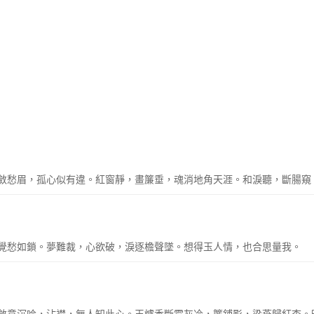
斂愁眉，孤心似有違。紅窗靜，畫簾垂，魂消地角天涯。和淚聽，斷腸窺
覺愁如鎖。夢難裁，心欲破，淚逐檐聲墜。想得玉人情，也合思量我。