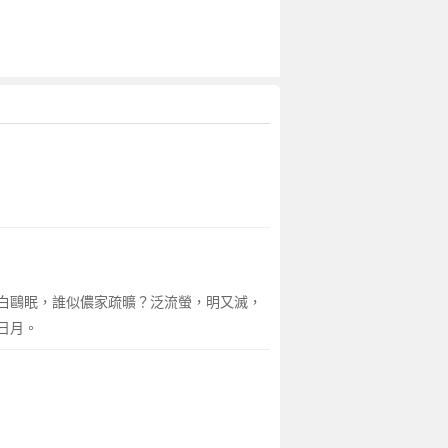
白鷗眠，誰似儂家疏曠？泛流螢，明又滅，
日月。