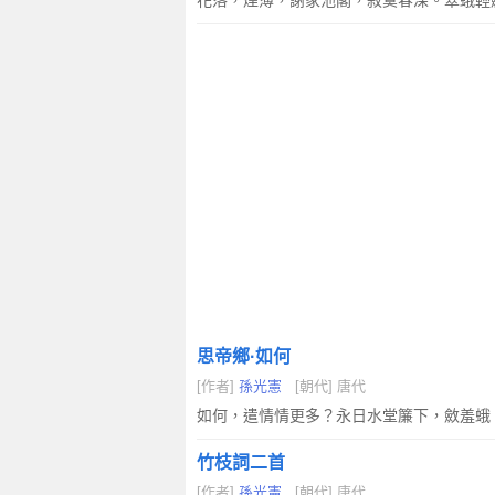
花落，煙薄，謝家池閣，寂寞春深。翠蛾輕
思帝鄉·如何
[作者]
孫光憲
[朝代] 唐代
如何，遣情情更多？永日水堂簾下，斂羞蛾
竹枝詞二首
[作者]
孫光憲
[朝代] 唐代