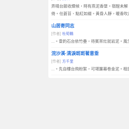
弄晴台館收煙候，時有燕泥香墜。宿酲未解
倚。任蒼苔、點紅如綴。黃昏人靜，暖香吹
山居寄同志
[作者]
杜荀鶴
...。垂釣石台依竹壘，待賓茶灶就岩泥。
浣沙溪·清淚斑斑著意垂
[作者]
方千里
...。先自樓台飛粉絮，可堪簾幕卷金泥。