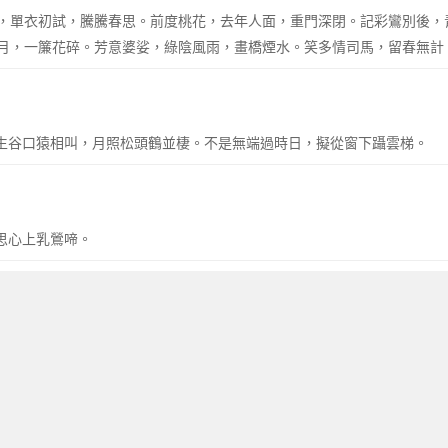
，單衣初試，騰騰春思。前度桃花，去年人面，重門深閉。記彩鸞別後，
月，一簾花碎。芳意婆娑，綠陰風雨，畫橋煙水。笑多情司馬，留春無計
風生谷口猿相叫，月照松頭鶴並棲。不是無端過時日，擬從窗下躡雲梯。
相思心上乳鶯啼。