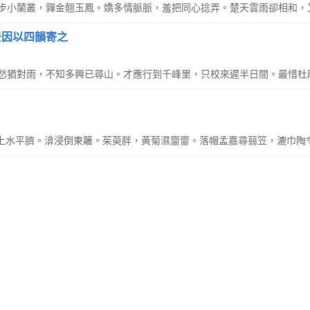
步小蘭叢，嚲金翹玉鳳。嬌多情脈脈，羞把同心捻弄。楚天雲雨卻相和，
去因以四韻寄之
愁猶對雨，不知多興已尋山。才應行到千峰里，只校來遲半日間。最惜杜
山路上水平臍。渰浸倒東籬。茱萸胖，黃菊濕齏齏。落帽孟嘉尋蒻笠，漉巾陶