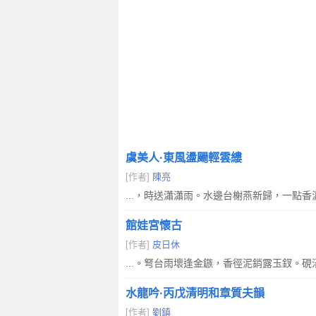
虞美人·東風盪颺輕雲縷
[作者]
陳亮
...，時送瀟瀟雨。水邊台榭燕新歸，一
館娃宮懷古
[作者]
皮日休
...。弩台雨壞逢金鏃，香徑泥銷露玉釵。
水龍吟·丙戊清明和章質夫韻
[作者]
劉鎮