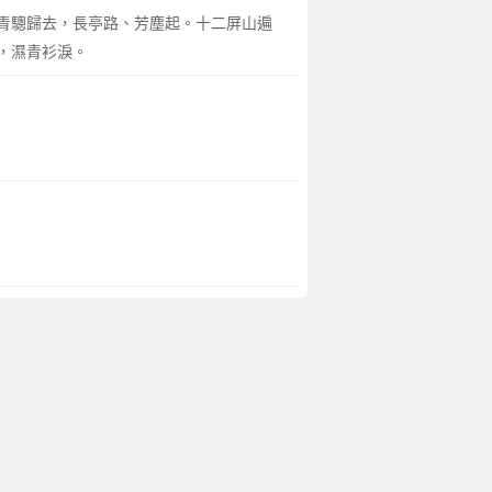
青驄歸去，長亭路、芳塵起。十二屏山遍
，濕青衫淚。