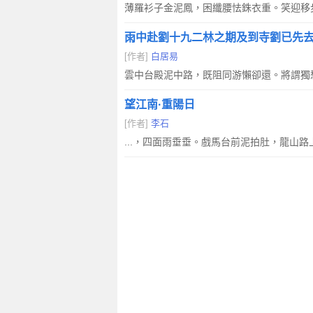
薄羅衫子金泥鳳，困纖腰怯銖衣重。笑迎移
雨中赴劉十九二林之期及到寺劉已先
[作者]
白居易
雲中台殿泥中路，既阻同游懶卻還。將謂獨
望江南·重陽日
[作者]
李石
...，四面雨垂垂。戲馬台前泥拍肚，龍