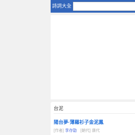
台
詩詞大全
泥
台泥
陽台夢·薄羅衫子金泥鳳
[作者]
李存勖
[朝代] 唐代