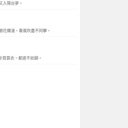
又入陽台夢。
鵑花爛漫，春風吹盡不同攀。
令買蓑衣。都道不如歸。