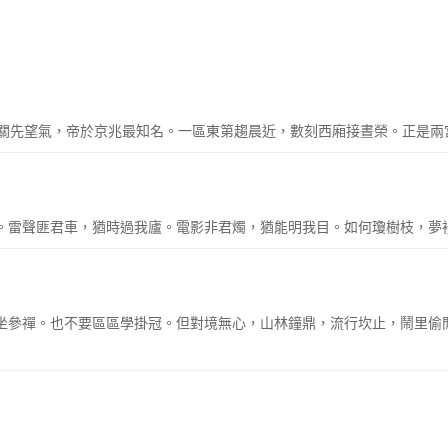
關先望氣，帝於京兆最知名。一區東第趨晨近，數刻西廂接晝榮。正是兩
泥隔。雷聲匪君車，猶時過我廬。電影非君燭，猶能明我目。如何瓊樹枝，
須塊坐參禪。也不要區區學掛冠。但對境無心，山林鐘鼎，流行坎止，鬧里