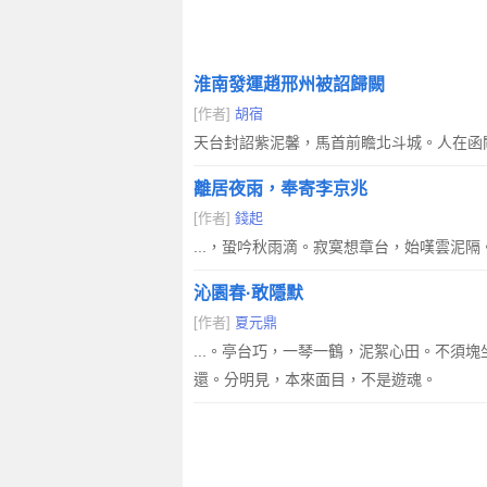
淮南發運趙邢州被詔歸闕
[作者]
胡宿
天台封詔紫泥馨，馬首前瞻北斗城。人在函
離居夜雨，奉寄李京兆
[作者]
錢起
...，蛩吟秋雨滴。寂寞想章台，始嘆雲
沁園春·敢隱默
[作者]
夏元鼎
...。亭台巧，一琴一鶴，泥絮心田。不
還。分明見，本來面目，不是遊魂。