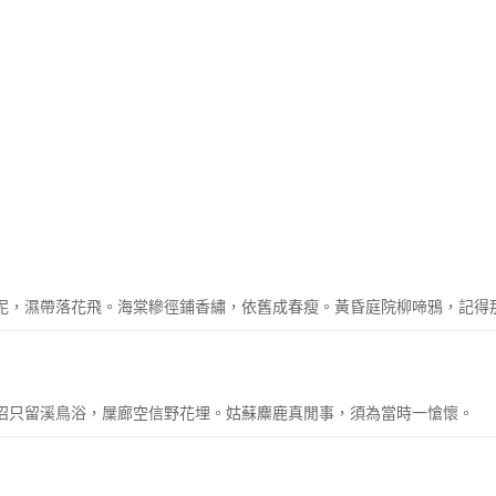
點香泥，濕帶落花飛。海棠糝徑鋪香繡，依舊成春瘦。黃昏庭院柳啼鴉，記得
硯沼只留溪鳥浴，屟廊空信野花埋。姑蘇麋鹿真閒事，須為當時一愴懷。