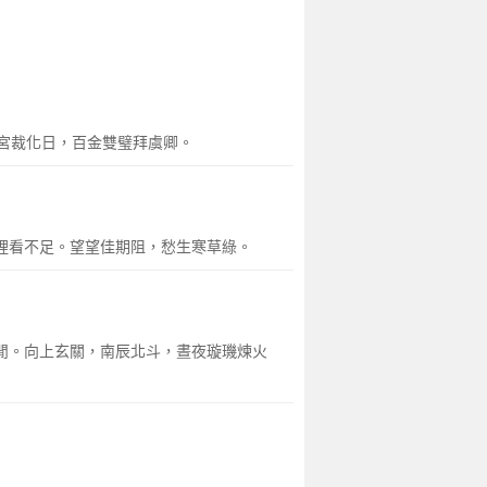
宮裁化日，百金雙璧拜虞卿。
夢裡看不足。望望佳期阻，愁生寒草綠。
偷閒。向上玄關，南辰北斗，晝夜璇璣煉火