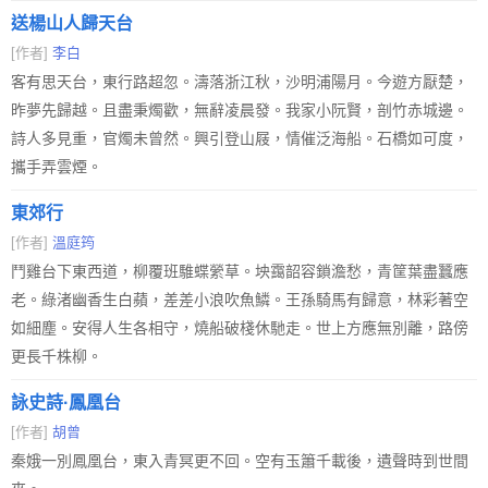
送楊山人歸天台
[作者]
李白
客有思天台，東行路超忽。濤落浙江秋，沙明浦陽月。今遊方厭楚，
昨夢先歸越。且盡秉燭歡，無辭凌晨發。我家小阮賢，剖竹赤城邊。
詩人多見重，官燭未曾然。興引登山屐，情催泛海船。石橋如可度，
攜手弄雲煙。
東郊行
[作者]
溫庭筠
鬥雞台下東西道，柳覆班騅蝶縈草。坱靄韶容鎖澹愁，青筐葉盡蠶應
老。綠渚幽香生白蘋，差差小浪吹魚鱗。王孫騎馬有歸意，林彩著空
如細塵。安得人生各相守，燒船破棧休馳走。世上方應無別離，路傍
更長千株柳。
詠史詩·鳳凰台
[作者]
胡曾
秦娥一別鳳凰台，東入青冥更不回。空有玉簫千載後，遺聲時到世間