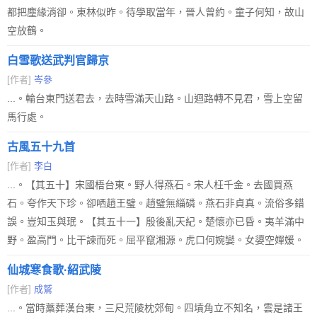
都把塵緣消卻。東林似昨。待學取當年，晉人曾約。童子何知，故山
空放鶴。
白雪歌送武判官歸京
[作者]
岑參
...。輪台東門送君去，去時雪滿天山路。山迴路轉不見君，雪上空留
馬行處。
古風五十九首
[作者]
李白
...。【其五十】宋國梧台東。野人得燕石。宋人枉千金。去國買燕
石。夸作天下珍。卻哂趙王璧。趙璧無緇磷。燕石非貞真。流俗多錯
誤。豈知玉與珉。【其五十一】殷後亂天紀。楚懷亦已昏。夷羊滿中
野。盈高門。比干諫而死。屈平竄湘源。虎口何婉孌。女嬃空嬋媛。
仙城寒食歌·紹武陵
[作者]
成鷲
...。當時藁葬漢台東，三尺荒陵枕郊甸。四墳角立不知名，雲是諸王