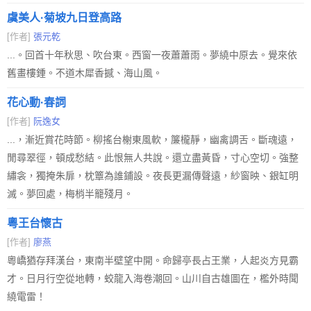
虞美人·菊坡九日登高路
[作者]
張元乾
...。回首十年秋思、吹台東。西窗一夜蕭蕭雨。夢繞中原去。覺來依
舊畫樓鍾。不道木犀香撼、海山風。
花心動·春詞
[作者]
阮逸女
...，漸近賞花時節。柳搖台榭東風軟，簾櫳靜，幽禽調舌。斷魂遠，
閒尋翠徑，頓成愁結。此恨無人共說。還立盡黃昏，寸心空切。強整
繡衾，獨掩朱扉，枕簟為誰鋪設。夜長更漏傳聲遠，紗窗映、銀缸明
滅。夢回處，梅梢半籠殘月。
粵王台懷古
[作者]
廖燕
粵嶠猶存拜漢台，東南半壁望中開。命歸亭長占王業，人起炎方見霸
才。日月行空從地轉，蛟龍入海卷潮回。山川自古雄圖在，檻外時聞
繞電雷！