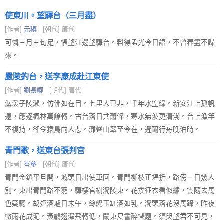
使東川。望驛台（三月盡）
[作者]
元稹
[朝代] 唐代
可憐三月三旬足，悵望江邊望驛台。料得孟光今日語，不曾春盡不歸
來。
嚴陵釣台，送李康成赴江東使
[作者]
劉長卿
[朝代] 唐代
潺湲子陵瀨，仿佛如在目。七里人已非，千年水空綠。新安江上孤帆
遠，應逐楓林萬餘轉。古台落日共蕭條，寒水無波更清淺。台上漁竿
不復持，卻令猿鳥向人悲。灘聲山翠至今在，遲爾行舟晚泊時。
青門歌，送東台張判官
[作者]
岑參
[朝代] 唐代
青門金鎖平旦開，城頭日出使車回。青門柳枝正堪折，路傍一日幾人
別。東出青門路不窮，驛樓官樹灞陵東。花撲征衣看似繡，雲隨去馬
色疑驄。胡姬酒壚日未午，絲繩玉缸酒如乳。灞頭落花沒馬蹄，昨夜
微雨花成泥。黃鸝翅濕飛轉低，關東尺書醉懶題。須臾望君不可見，