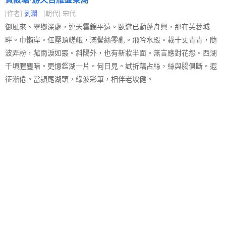
[作者]
劉瀾
[朝代] 宋代
御風來、翠鄉深處，連天雲錦平遠。臥遊已動蓬舟興，那在芙蓉城
畔。巾懶岸。任壓頂嵯峨，滿鬢絲零亂。飛吟水殿。載十丈青青，隨
波弄粉，菰雨淚如霰。斜陽外，也有新妝半面。無言應對花怨。西湖
千頃腥塵暗。更憶鑑湖一片。何日見。試折藕占絲，絲與腸俱斷。遐
征漸倦。當潁尾湖頭，綠波彩筆，相伴老坡健。