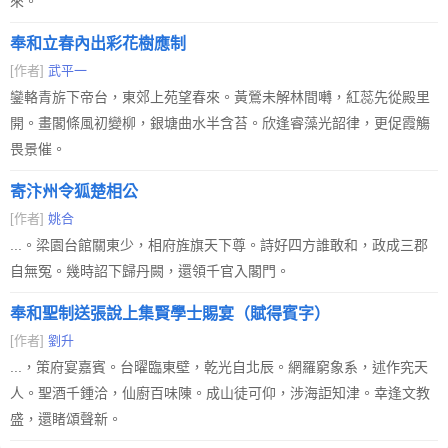
來。
奉和立春內出彩花樹應制
[作者]
武平一
鑾輅青旂下帝台，東郊上苑望春來。黃鶯未解林間囀，紅蕊先從殿里
開。畫閣條風初變柳，銀塘曲水半含苔。欣逢睿藻光韶律，更促霞觴
畏景催。
寄汴州令狐楚相公
[作者]
姚合
...。梁園台館關東少，相府旌旗天下尊。詩好四方誰敢和，政成三郡
自無冤。幾時詔下歸丹闕，還領千官入閣門。
奉和聖制送張說上集賢學士賜宴（賦得賓字）
[作者]
劉升
...，策府宴嘉賓。台曜臨東壁，乾光自北辰。網羅窮象系，述作究天
人。聖酒千鍾洽，仙廚百味陳。成山徒可仰，涉海詎知津。幸逢文教
盛，還睹頌聲新。