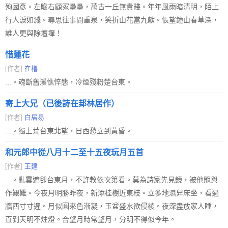
殉國彥。左瞻右顧冢壘壘，萬古一丘無貴賤。年年風雨暗清明，陌上
行人淚如濺。尋思往事問重泉，笑折山花當九獻。悵望鐘山春草深，
誰人更與除壇墠！
惜蓮花
[作者]
崔櫓
...。魂斷舊溪憔悴態，冷煙殘粉楚台東。
寄上大兄（已後詩在邽林居作）
[作者]
白居易
...。獨上荒台東北望，日西愁立到黃昏。
和元郎中從八月十二至十五夜玩月五首
[作者]
王建
...。亂雲遮卻台東月，不許教依次第看。莫為詩家先見鏡，被他籠與
作艱難。今夜月明勝昨夜，新添桂樹近東枝。立多地濕舁床坐，看過
牆西寸寸遲。月似圓來色漸凝，玉盆盛水欲侵棱。夜深盡放家人睡，
直到天明不炷燈。合望月時常望月，分明不得似今年。