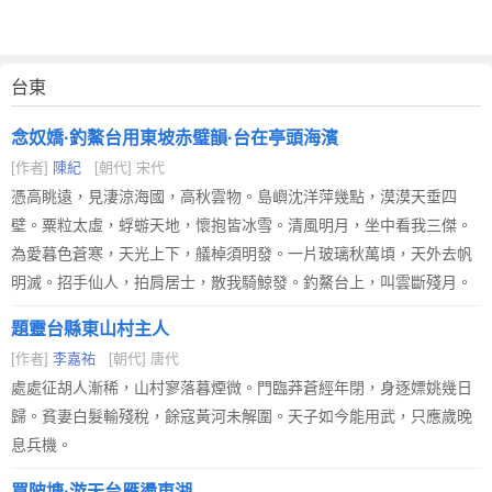
台東
念奴嬌·釣鰲台用東坡赤璧韻·台在亭頭海濱
[作者]
陳紀
[朝代] 宋代
憑高眺遠，見淒涼海國，高秋雲物。島嶼沈洋萍幾點，漠漠天垂四
壁。粟粒太虛，蜉蝣天地，懷抱皆冰雪。清風明月，坐中看我三傑。
為愛暮色蒼寒，天光上下，艤棹須明發。一片玻璃秋萬頃，天外去帆
明滅。招手仙人，拍肩居士，散我騎鯨發。釣鰲台上，叫雲斷殘月。
題靈台縣東山村主人
[作者]
李嘉祐
[朝代] 唐代
處處征胡人漸稀，山村寥落暮煙微。門臨莽蒼經年閉，身逐嫖姚幾日
歸。貧妻白髮輸殘稅，餘寇黃河未解圍。天子如今能用武，只應歲晚
息兵機。
買陂塘·游天台雁盪東湖