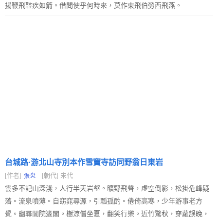
揚鞭飛鞚疾如箭。借問使乎何時來，莫作東飛伯勞西飛燕。
台城路·游北山寺別本作雪竇寺訪同野翁日東岩
[作者]
張炎
[朝代] 宋代
雲多不記山深淺，人行半天岩壑。曠野飛聲，虛空倒影，松掛危峰疑
落。流泉噴薄。自窈窕尋源，引瓢孤酌。倦倚高寒，少年游事老方
覺。幽尋閒院邃閣。樹涼僧坐夏，翻笑行樂。近竹驚秋，穿蘿誤晚，