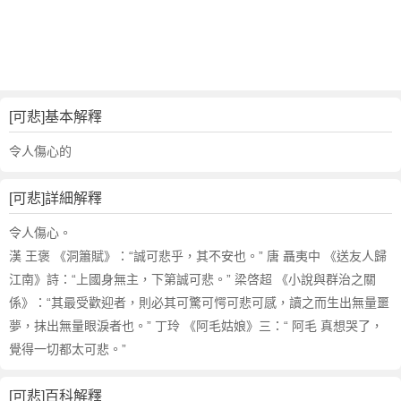
詞
近
義
詞
,
可
[可悲]基本解釋
悲
的
令人傷心的
意
思
[可悲]詳細解釋
,
可
令人傷心。
悲
漢 王褒 《洞簫賦》：“誠可悲乎，其不安也。” 唐 聶夷中 《送友人歸
的
江南》詩：“上國身無主，下第誠可悲。” 梁啓超 《小說與群治之關
英
係》：“其最受歡迎者，則必其可驚可愕可悲可感，讀之而生出無量噩
文
夢，抹出無量眼淚者也。” 丁玲 《阿毛姑娘》三：“ 阿毛 真想哭了，
翻
譯
覺得一切都太可悲。”
[可悲]百科解釋