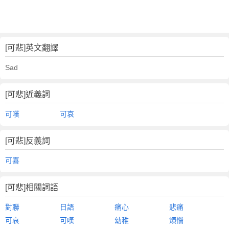
[可悲]英文翻譯
Sad
[可悲]近義詞
可嘆
可哀
[可悲]反義詞
可喜
[可悲]相關詞語
對聯
日語
痛心
悲痛
可哀
可嘆
幼稚
煩惱