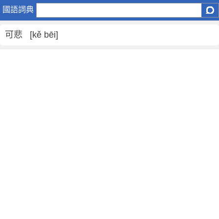
可
國語詞典
悲
是
可悲 [kě bēi]
什
麼
意
思
,
可
悲
的
解
釋
,
可
悲
的
反
義