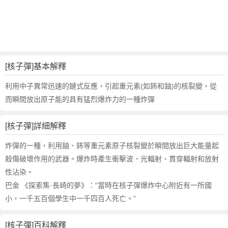
的
反
義
詞
近
義
[核子彈]基本解釋
詞
,
利用中子異常迅速的鏈式反應，引起重元素(如鈽和鈾)的核裂變，從
核
而瞬間放出原子能的具有猛烈爆炸力的一種炸彈
子
彈
[核子彈]詳細解釋
的
意
炸彈的一種，利用鈾、鈽等重元素原子核裂變於瞬間放出巨大能量起
思
殺傷破壞作用的武器。爆炸時產生衝擊波、光輻射、貫穿輻射和放射
,
性沾染。
核
巴金 《探索集·長崎的夢》：“當時在核子彈爆炸中心附近有一所國
子
彈
小，一千五百個學生中一千四百人死亡。”
的
英
[核子彈]百科解釋