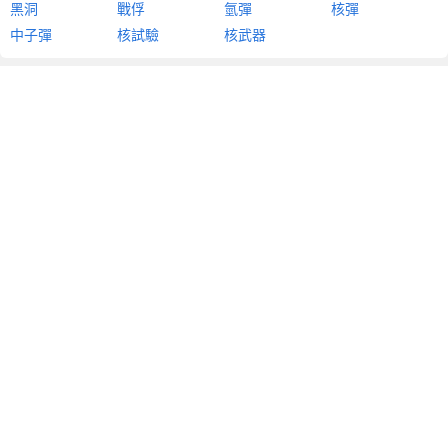
黑洞
戰俘
氫彈
核彈
中子彈
核試驗
核武器