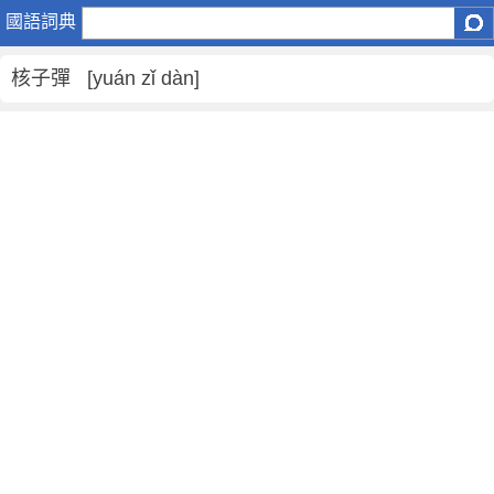
核
國語詞典
子
彈
核子彈 [yuán zǐ dàn]
是
什
麼
意
思
,
核
子
彈
的
解
釋
,
核
子
彈