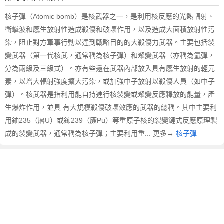
文
翻
核子彈（Atomic bomb）是核武器之一，是利用核反應的光熱輻射、
譯
衝擊波和感生放射性造成殺傷和破壞作用，以及造成大面積放射性污
染，阻止對方軍事行動以達到戰略目的的大殺傷力武器。主要包括裂
變武器（第一代核武，通常稱為核子彈）和聚變武器（亦稱為氫彈，
分為兩級及三級式）。亦有些還在武器內部放入具有感生放射的輕元
素，以增大輻射強度擴大污染，或加強中子放射以殺傷人員（如中子
彈）。核武器是指利用能自持進行核裂變或聚變反應釋放的能量，產
生爆炸作用，並具 有大規模殺傷破壞效應的武器的總稱。其中主要利
用鈾235（厬U）或鈽239（厱Pu）等重原子核的裂變鏈式反應原理製
成的裂變武器，通常稱為核子彈；主要利用重... 更多→
核子彈