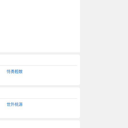
恃勇輕敵
世外桃源