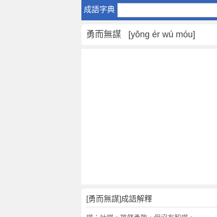
勇
成語字典
而
無
勇而無謀 [yǒng ér wú móu]
謀
是
什
麼
意
思
,
勇
而
無
謀
的
解
釋
,
[勇而無謀]成語解釋
造