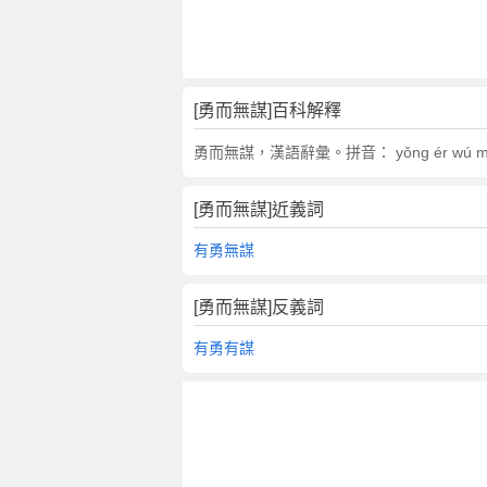
翻
譯
[勇而無謀]百科解釋
勇而無謀，漢語辭彙。拼音： yǒng ér w
[勇而無謀]近義詞
有勇無謀
[勇而無謀]反義詞
有勇有謀