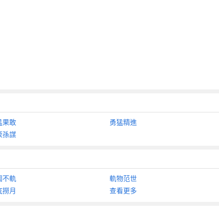
猛果敢
勇猛精進
厥孫謀
圖不軌
軌物范世
底撈月
查看更多