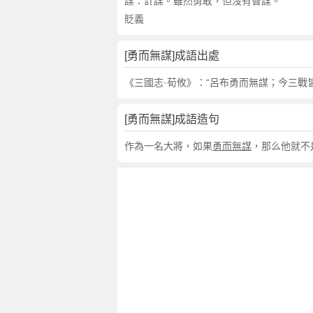
句
謀：計謀。雖然勇敢，但沒有智謀。
,
貶義
出
處
[勇而無謀]成語出處
,
勇
《三國志·荀攸》：“呂布勇而無謀；今三戰
而
無
[勇而無謀]成語造句
謀
的
作為一名大將，如果
勇而無謀
，那么他就不
意
思
,
成
語
故
事
,
英
文