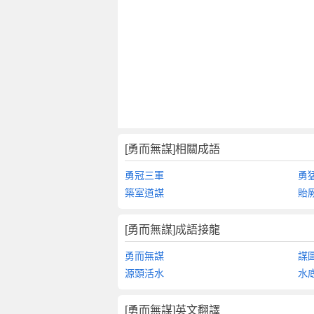
[勇而無謀]相關成語
勇冠三軍
勇
築室道謀
貽
[勇而無謀]成語接龍
勇而無謀
謀
源頭活水
水
[勇而無謀]英文翻譯