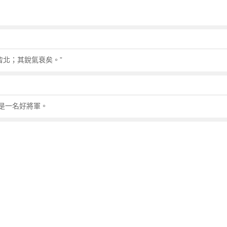
皆北；其銳氣衰矣。”
是一名好將軍。