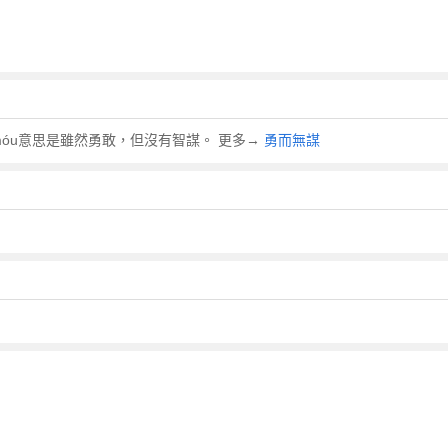
ú móu意思是雖然勇敢，但沒有智謀。 更多→
勇而無謀