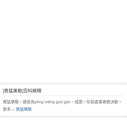
翻
譯
[勇猛果敢]百科解釋
勇猛果敢，讀音為yǒng měng guǒ gǎn，成語，形容處事勇敢決斷。
更多→
勇猛果敢