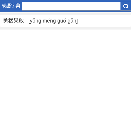
勇
成語字典
猛
果
勇猛果敢 [yǒng měng guǒ gǎn]
敢
是
什
麼
意
思
,
勇
猛
果
敢
的
解
釋
,
造