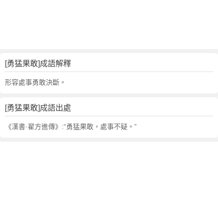
句
,
出
處
,
勇
[勇猛果敢]成語解釋
猛
果
形容處事勇敢決斷。
敢
的
[勇猛果敢]成語出處
意
思
《漢書·翟方進傳》:“勇猛果敢，處事不疑。”
,
成
語
故
事
,
英
文