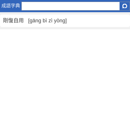
剛
成語字典
愎
自
剛愎自用 [gāng bì zì yòng]
用
是
什
麼
意
思
,
剛
愎
自
用
的
解
釋
,
造