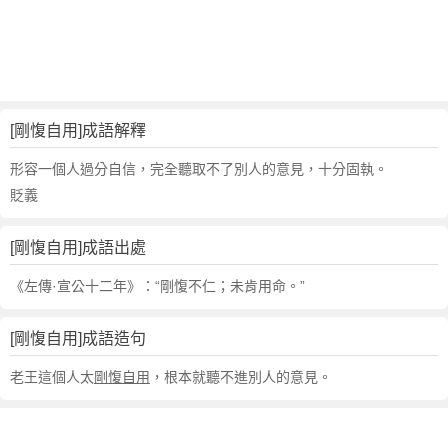
句
,
出
處
,
剛
[剛愎自用]成語解釋
愎
自
形容一個人過分自信，完全聽取不了別人的意見，十分固執。
用
貶義
的
意
[剛愎自用]成語出處
思
,
《左傳·宣公十二年》：“剛愎不仁；未肯用命。”
成
語
[剛愎自用]成語造句
故
事
老王這個人太
剛愎自用
，根本就聽不進別人的意見。
,
英
文