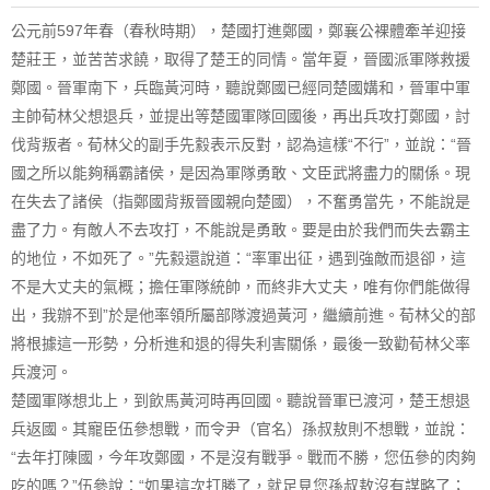
公元前597年春（春秋時期），楚國打進鄭國，鄭襄公裸體牽羊迎接
楚莊王，並苦苦求饒，取得了楚王的同情。當年夏，晉國派軍隊救援
鄭國。晉軍南下，兵臨黃河時，聽說鄭國已經同楚國媾和，晉軍中軍
主帥荀林父想退兵，並提出等楚國軍隊回國後，再出兵攻打鄭國，討
伐背叛者。荀林父的副手先縠表示反對，認為這樣“不行”，並說：“晉
國之所以能夠稱霸諸侯，是因為軍隊勇敢、文臣武將盡力的關係。現
在失去了諸侯（指鄭國背叛晉國親向楚國），不奮勇當先，不能說是
盡了力。有敵人不去攻打，不能說是勇敢。要是由於我們而失去霸主
的地位，不如死了。”先縠還說道：“率軍出征，遇到強敵而退卻，這
不是大丈夫的氣概；擔任軍隊統帥，而終非大丈夫，唯有你們能做得
出，我辦不到”於是他率領所屬部隊渡過黃河，繼續前進。荀林父的部
將根據這一形勢，分析進和退的得失利害關係，最後一致勸荀林父率
兵渡河。
楚國軍隊想北上，到飲馬黃河時再回國。聽說晉軍已渡河，楚王想退
兵返國。其寵臣伍參想戰，而令尹（官名）孫叔敖則不想戰，並說：
“去年打陳國，今年攻鄭國，不是沒有戰爭。戰而不勝，您伍參的肉夠
吃的嗎？”伍參說：“如果這次打勝了，就足見您孫叔敖沒有謀略了；