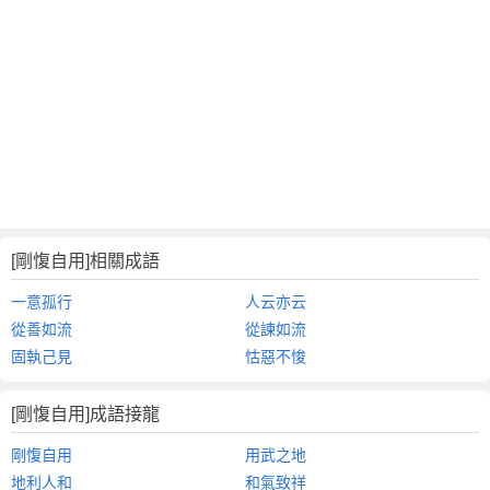
[剛愎自用]相關成語
一意孤行
人云亦云
從善如流
從諫如流
固執己見
怙惡不悛
[剛愎自用]成語接龍
剛愎自用
用武之地
地利人和
和氣致祥