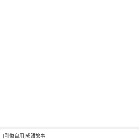
翻
譯
[剛愎自用]成語故事