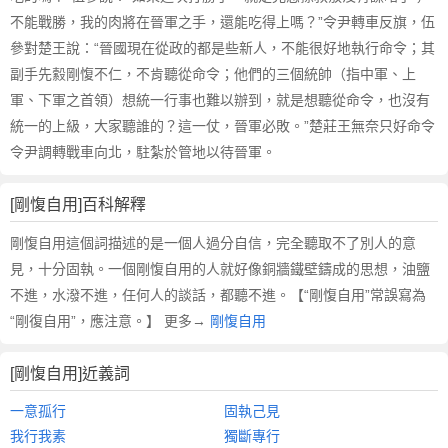
不能戰勝，我的肉將在晉軍之手，還能吃得上嗎？”令尹轉車反旗，伍
參對楚王說：“晉國現在從政的都是些新人，不能很好地執行命令；其
副手先縠剛愎不仁，不肯聽從命令；他們的三個統帥（指中軍、上
軍、下軍之首領）想統一行事也難以辦到，就是想聽從命令，也沒有
統一的上級，大家聽誰的？這一仗，晉軍必敗。”楚莊王無奈只好命令
令尹調轉戰車向北，駐紮於管地以待晉軍。
[剛愎自用]百科解釋
剛愎自用這個詞描述的是一個人過分自信，完全聽取不了別人的意
見，十分固執。一個剛愎自用的人就好像銅牆鐵壁鑄成的思想，油鹽
不進，水潑不進，任何人的談話，都聽不進。【“剛愎自用”常誤寫為
“剛復自用”，應注意。】 更多→
剛愎自用
[剛愎自用]近義詞
一意孤行
固執己見
我行我素
獨斷專行