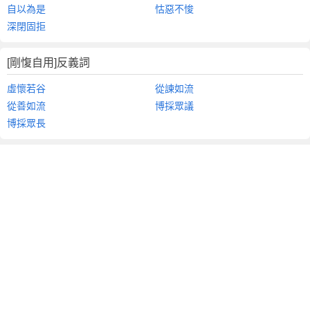
自以為是
怙惡不悛
深閉固拒
[剛愎自用]反義詞
虛懷若谷
從諫如流
從善如流
博採眾議
博採眾長