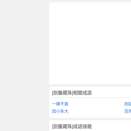
[剖腹藏珠]相關成語
一蹶不振
刖
因小失大
百
[剖腹藏珠]成語接龍