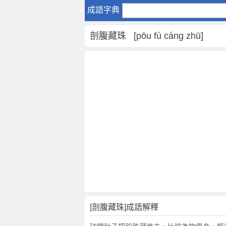
剖
成語字典
腹
藏
剖腹藏珠 [pōu fù cáng zhū]
珠
是
什
麼
意
思
,
剖
腹
藏
珠
的
解
釋
,
[剖腹藏珠]成語解釋
造