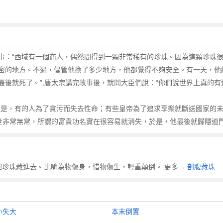
事：“西域有一個商人，偶然間得到一顆非常稀有的珍珠。因為這顆珍珠
密的地方。不過，儘管他換了多少地方，他都覺得不夠安全。有一天，他
後就死了。”,唐太宗講完故事後，就問大臣們說：“你們說世界上真的有
但是，有的人為了貪污而失去性命；有些皇帝為了追求享樂就斷送國家的
人世非常無常，所謂的富貴功名實在很容易就消失，於是，他最後就歸隱道
意為破開肚子把珍珠藏進去。比喻為物傷身，惜物傷生，輕重顛倒。 更多→
剖腹藏珠
小失大
本末倒置