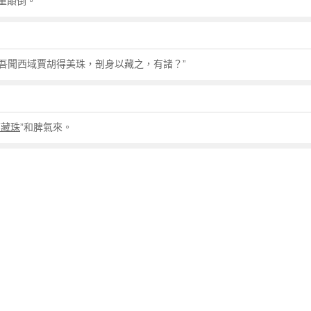
重顛倒。
“吾聞西域賈胡得美珠，剖身以藏之，有諸？”
腹藏珠
”和脾氣來。