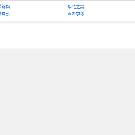
零錦粲
粲花之論
增月盛
查看更多