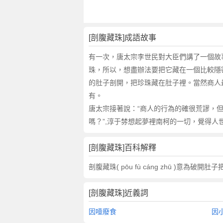
翻
譯
[剖腹藏珠]成語故事
有一次，唐太宗李世民對大臣們講了一個故
珠，所以，想盡辦法要把它藏在一個比較隱
的肚子剖開，把珍珠藏在肚子裡。當然商人最
有。
唐太宗接著說：“商人的行為的確很荒謬，
嗎？”,淳于棼想起夢裡南柯的一切，覺得
[剖腹藏珠]百科解釋
剖腹藏珠( pōu fù cáng zhū )
[剖腹藏珠]近義詞
因噎廢食
因