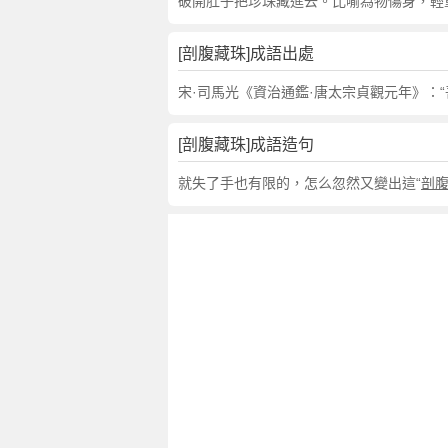
句
破開肚子把珍珠藏進去。比喻為物傷身，輕
,
出
[剖腹藏珠]成語出處
處
,
宋·司馬光《資治通鑑·唐太宗貞觀元年》：
剖
腹
[剖腹藏珠]成語造句
藏
珠
就失了手也有限的，怎么忽然又變出這“
剖
的
意
思
,
成
語
故
事
,
英
文