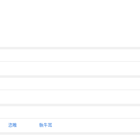
恣睢
執牛耳