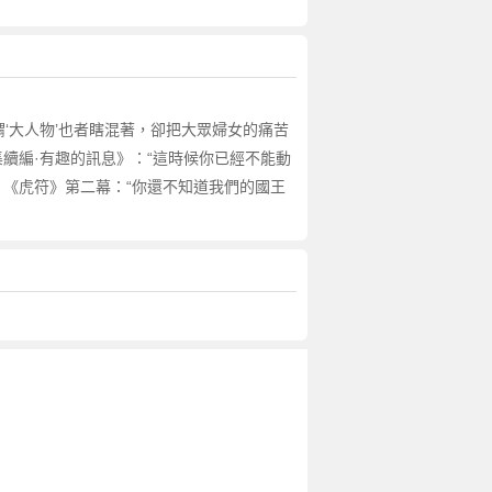
‘大人物’也者瞎混著，卻把大眾婦女的痛苦
蓋集續編·有趣的訊息》：“這時候你已經不能動
 《虎符》第二幕：“你還不知道我們的國王