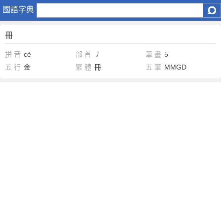
冊
國語字典
冊
拼 音
cè
部 首
丿
筆 畫
5
五 行
金
繁 體
冊
五 筆
MMGD