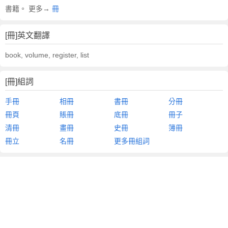
書籍。 更多→
冊
[冊]英文翻譯
book, volume, register, list
[冊]組詞
手冊
相冊
書冊
分冊
冊頁
賬冊
底冊
冊子
清冊
畫冊
史冊
簿冊
冊立
名冊
更多冊組詞