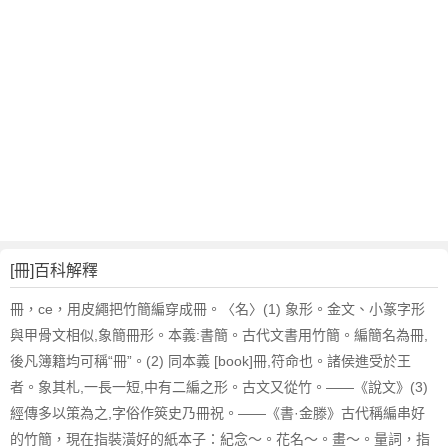
[冊]百科解釋
冊，ce，用皮繩把竹簡編穿成冊。〈名〉(1) 象形。金文、小篆字形
與甲骨文相似,象簡冊形。本義:書簡。古代文書用竹簡。編簡名為冊,
後凡簿籍均可稱“冊”。(2) 同本義 [book]冊,符命也。諸侯進受於王
者。象其札,一長一短,中有二編之形。古文又從竹。——《說文》(3)
經傳多以策為之,字俗作筴史乃冊祝。——《書·金滕》古代稱編串好
的竹簡，現在指裝潢好的紙本子：紀念～。花名～。畫～。量詞，指