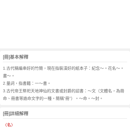
[冊]基本解釋
1.古代稱編串好的竹簡，現在指裝潢好的紙本子
：紀念～。花名～。
畫～。
2.量詞，指書籍
：一～書。
3.古代帝王祭祀天地神仙的文書或封爵的詔書
：～文（文體名，為冊
命、冊書等誥命文字的一種。簡稱“冊”）。～命。～封。
[冊]詳細解釋
〈名〉