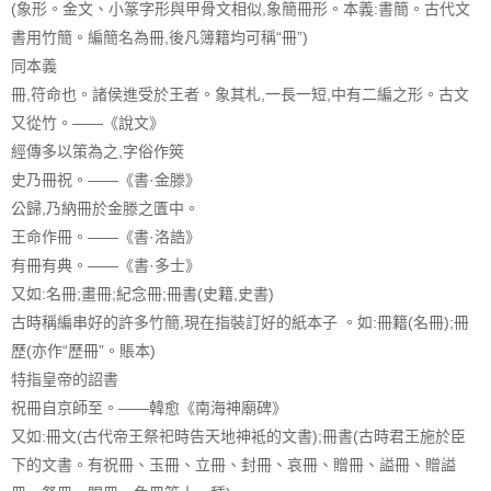
(象形。金文、小篆字形與甲骨文相似,象簡冊形。本義:書簡。古代文
書用竹簡。編簡名為冊,後凡簿籍均可稱“冊”)
同本義
冊,符命也。諸侯進受於王者。象其札,一長一短,中有二編之形。古文
又從竹。——《說文》
經傳多以策為之,字俗作筴
史乃冊祝。——《書·金滕》
公歸,乃納冊於金滕之匱中。
王命作冊。——《書·洛誥》
有冊有典。——《書·多士》
又如:名冊;畫冊;紀念冊;冊書(史籍,史書)
古時稱編串好的許多竹簡,現在指裝訂好的紙本子 。如:冊籍(名冊);冊
歷(亦作“歷冊”。賬本)
特指皇帝的詔書
祝冊自京師至。——韓愈《南海神廟碑》
又如:冊文(古代帝王祭祀時告天地神袛的文書);冊書(古時君王施於臣
下的文書。有祝冊、玉冊、立冊、封冊、哀冊、贈冊、謚冊、贈謚