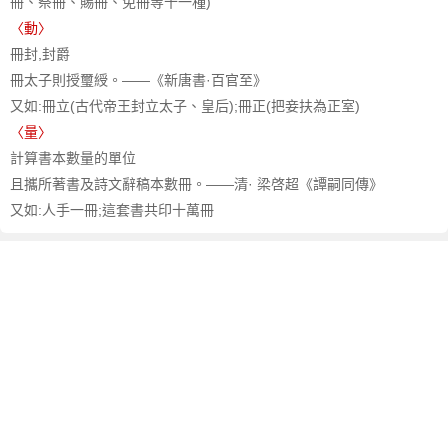
冊、祭冊、賜冊、免冊等十一種)
〈動〉
冊封,封爵
冊太子則授璽綬。——《新唐書·百官至》
又如:冊立(古代帝王封立太子、皇后);冊正(把妾扶為正室)
〈量〉
計算書本數量的單位
且攜所著書及詩文辭稿本數冊。——清· 梁啓超《譚嗣同傳》
又如:人手一冊;這套書共印十萬冊