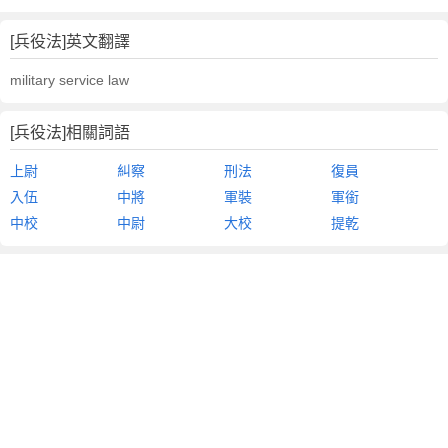
[兵役法]英文翻譯
military service law
[兵役法]相關詞語
上尉
糾察
刑法
復員
入伍
中將
軍裝
軍銜
中校
中尉
大校
提乾