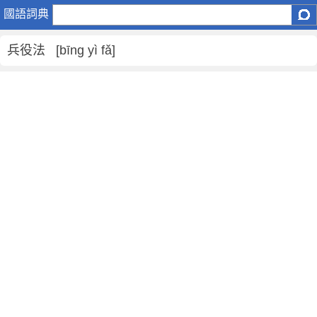
兵
國語詞典
役
法
兵役法 [bīng yì fǎ]
是
什
麼
意
思
,
兵
役
法
的
解
釋
,
兵
役
法