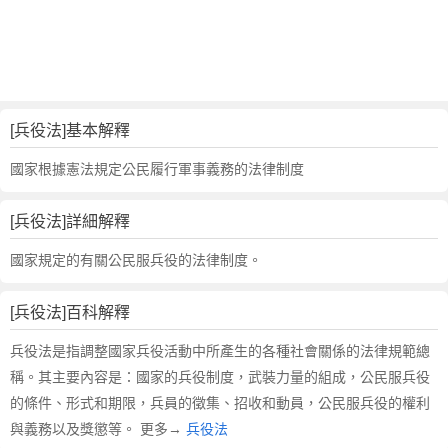
的
反
義
詞
近
義
[兵役法]基本解釋
詞
,
國家根據憲法規定公民履行軍事義務的法律制度
兵
役
[兵役法]詳細解釋
法
的
國家規定的有關公民服兵役的法律制度。
意
思
[兵役法]百科解釋
,
兵
兵役法是指調整國家兵役活動中所產生的各種社會關係的法律規範總
役
稱。其主要內容是：國家的兵役制度，武裝力量的組成，公民服兵役
法
的條件、形式和期限，兵員的徵集、招收和動員，公民服兵役的權利
的
與義務以及獎懲等。 更多→
兵役法
英