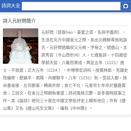
元
詩詞大全
好
問
詩人元好問簡介
元好問（音取hào，喜愛之意，名與字義同），
生活在北方中國金元之際，系出北魏鮮卑族拓跋
氏，元好問過繼叔父元格。字裕之，號遺山，太
原秀容（今山西忻州）人。七歲能詩，十四歲從
學郝天挺，六載而業成。興定五年（1221）進
士，不就選；正大元年（1224 ），中博學宏詞科，授儒林郎，充國史
院編修，歷鎮平、南陽、內鄉縣令。八年（1231）秋，受詔入都，除
尚書省掾、左司都事，轉員外郎；金亡不仕，元憲宗七年卒於獲鹿寓
舍；工詩文，在金元之際頗負重望；詩詞風格沉鬱，並多傷時感事之
作。其《論詩》絕句三十首在中國文學批評史上頗有地位；作有《遺
山集》又名《遺山先生文集》，編有《中州集》。