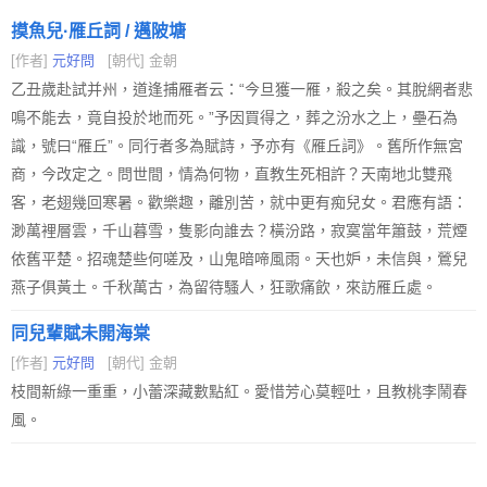
摸魚兒·雁丘詞 / 邁陂塘
[作者]
元好問
[朝代] 金朝
乙丑歲赴試并州，道逢捕雁者云：“今旦獲一雁，殺之矣。其脫網者悲
鳴不能去，竟自投於地而死。”予因買得之，葬之汾水之上，壘石為
識，號曰“雁丘”。同行者多為賦詩，予亦有《雁丘詞》。舊所作無宮
商，今改定之。問世間，情為何物，直教生死相許？天南地北雙飛
客，老翅幾回寒暑。歡樂趣，離別苦，就中更有痴兒女。君應有語：
渺萬裡層雲，千山暮雪，隻影向誰去？橫汾路，寂寞當年簫鼓，荒煙
依舊平楚。招魂楚些何嗟及，山鬼暗啼風雨。天也妒，未信與，鶯兒
燕子俱黃土。千秋萬古，為留待騷人，狂歌痛飲，來訪雁丘處。
同兒輩賦未開海棠
[作者]
元好問
[朝代] 金朝
枝間新綠一重重，小蕾深藏數點紅。愛惜芳心莫輕吐，且教桃李鬧春
風。