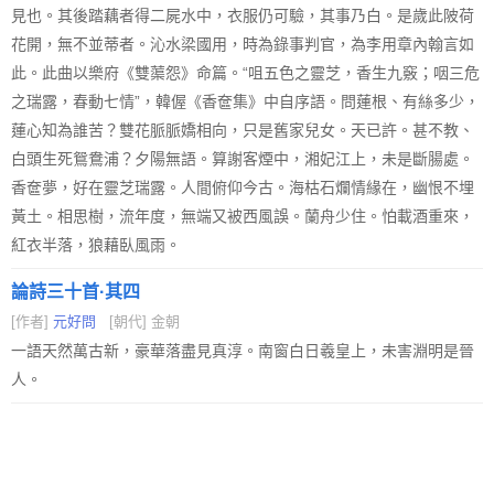
見也。其後踏藕者得二屍水中，衣服仍可驗，其事乃白。是歲此陂荷
花開，無不並蒂者。沁水梁國用，時為錄事判官，為李用章內翰言如
此。此曲以樂府《雙蕖怨》命篇。“咀五色之靈芝，香生九竅；咽三危
之瑞露，春動七情”，韓偓《香奩集》中自序語。問蓮根、有絲多少，
蓮心知為誰苦？雙花脈脈嬌相向，只是舊家兒女。天已許。甚不教、
白頭生死鴛鴦浦？夕陽無語。算謝客煙中，湘妃江上，未是斷腸處。
香奩夢，好在靈芝瑞露。人間俯仰今古。海枯石爛情緣在，幽恨不埋
黃土。相思樹，流年度，無端又被西風誤。蘭舟少住。怕載酒重來，
紅衣半落，狼藉臥風雨。
論詩三十首·其四
[作者]
元好問
[朝代] 金朝
一語天然萬古新，豪華落盡見真淳。南窗白日羲皇上，未害淵明是晉
人。