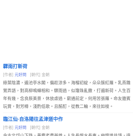
驟雨打新荷
[作者]
元好問
[朝代] 金朝
綠葉陰濃，遍池亭水閣，偏趁涼多。海榴初綻，朵朵簇紅羅。乳燕雛
鶯弄語，對高柳鳴蟬相和。驟雨過，似瓊珠亂撒，打遍新荷。人生百
年有幾，念良辰美景，休放虛過。窮通前定，何用苦張羅。命友邀賓
玩賞，對芳樽，淺酌低歌。且酩酊，從教二輪，來往如梭。
臨江仙·自洛陽往孟津道中作
[作者]
元好問
[朝代] 金朝
今古北邙山下路，黃塵老盡英雄。人生長恨水長東。幽懷誰共語，遠