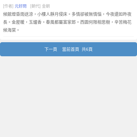
[作者]
元好問
[朝代] 金朝
候館燈昏雨送涼，小樓人靜月侵床。多情卻被無情惱，今夜還如昨夜
長。金屋暖，玉爐香。春風都屬富家郎。西園何限相思樹，辛苦梅花
候海棠。
下一頁
當前首頁 共6頁