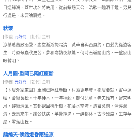
目送歸鴻。蓋世功名將底用，從前錯怨天公。浩歌一麯酒千鍾。男兒
行處是，未要論窮通。
秋懷
[作者]
元好問
[朝代] 金朝
涼葉蕭蕭散雨聲，虛堂淅淅掩霜清。黃華自與西風約，白髮先從遠客
生。吟似候蟲秋更苦，夢和寒鵲夜頻驚。何時石嶺關山路，一望家山
眼暫明？
人月圓·重岡已隔紅塵斷
[作者]
元好問
[朝代] 金朝
【卜居外家東園】重岡已隔紅塵斷，村落更年豐。移居要就，窗中遠
岫，舍後長松。十年種木，一年種穀，都付兒童。老夫惟有，醒來明
月，醉後清風。玄都觀里桃千樹，花落水空流。憑君莫問，清涇濁
渭，去馬來牛。謝公扶病，羊曇揮涕，一醉都休。古今幾度，生存華
屋，零落山丘。
鷓鴣天·候館燈昏雨送涼