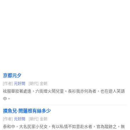
京都元夕
[作者]
元好問
[朝代] 金朝
袨服華妝著處逢，六街燈火鬧兒童。長衫我亦何為者，也在遊人笑語
中。
摸魚兒·問蓮根有絲多少
[作者]
元好問
[朝代] 金朝
泰和中，大名民家小兒女，有以私情不如意赴水者，官為蹤跡之，無