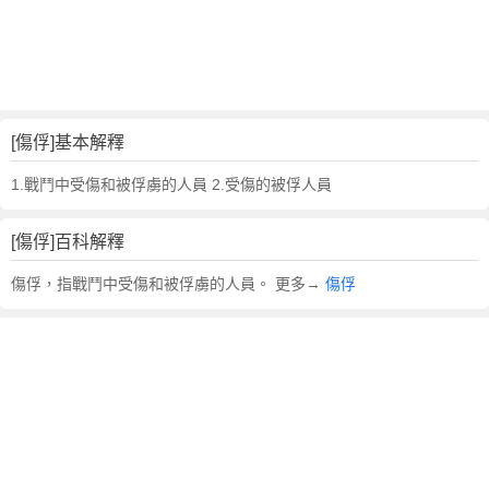
詞
近
義
詞
,
傷
[傷俘]基本解釋
俘
的
1.戰鬥中受傷和被俘虜的人員 2.受傷的被俘人員
意
思
[傷俘]百科解釋
,
傷
傷俘，指戰鬥中受傷和被俘虜的人員。 更多→
傷俘
俘
的
英
文
翻
譯