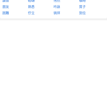
讀音
磅礴
愕然
頓時
朋友
熟悉
吟詠
質子
困難
佇立
徜徉
到位