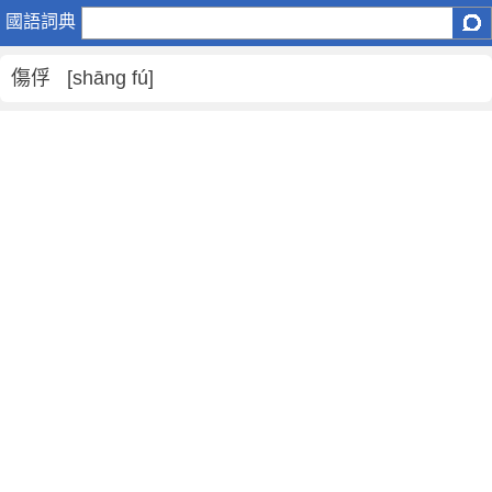
傷
國語詞典
俘
是
傷俘 [shāng fú]
什
麼
意
思
,
傷
俘
的
解
釋
,
傷
俘
的
反
義