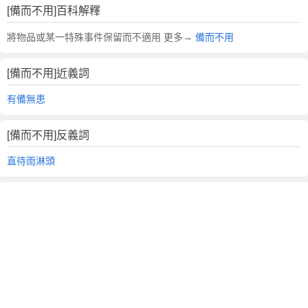
[備而不用]百科解釋
將物品或某一特殊事件保留而不適用 更多→
備而不用
[備而不用]近義詞
有備無患
[備而不用]反義詞
直待雨淋頭