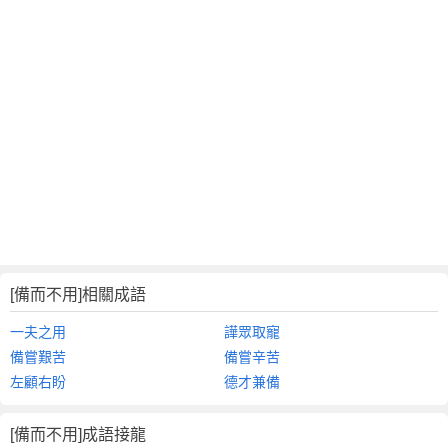
[備而不用]相關成語
一夫之用
譁眾取寵
備嘗艱苦
備嘗辛苦
左顧右盼
德才兼備
[備而不用]成語接龍