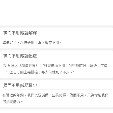
句
,
出
處
,
備
[備而不用]成語解釋
而
不
準備好了，以備急用，眼下暫存不用。
用
的
[備而不用]成語出處
意
思
清·吳趼人《糊塗世界》：“雖說備而不用；到得那時候；聽憑兵丁造
,
一句謠言；開上幾排槍；那人可就死了不少。”
成
語
[備而不用]成語造句
故
事
在豐收的年頭，我們也要儲備一些抗災糧，
備而不用
，只為增強我們
,
的抗災能力。
英
文