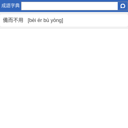
備
成語字典
而
不
備而不用 [bèi ér bù yòng]
用
是
什
麼
意
思
,
備
而
不
用
的
解
釋
,
造