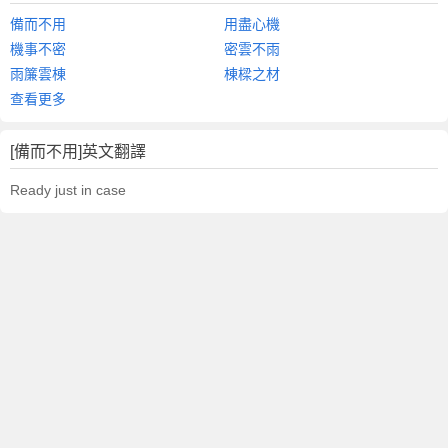
備而不用
用盡心機
機事不密
密雲不雨
雨簾雲棟
棟樑之材
查看更多
[備而不用]英文翻譯
Ready just in case