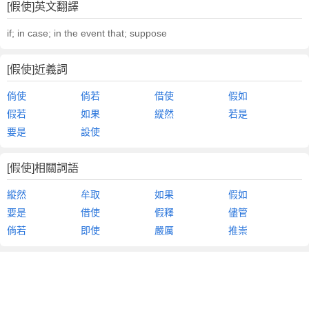
[假使]英文翻譯
if; in case; in the event that; suppose
[假使]近義詞
倘使
倘若
借使
假如
假若
如果
縱然
若是
要是
設使
[假使]相關詞語
縱然
牟取
如果
假如
要是
借使
假釋
儘管
倘若
即使
嚴厲
推崇