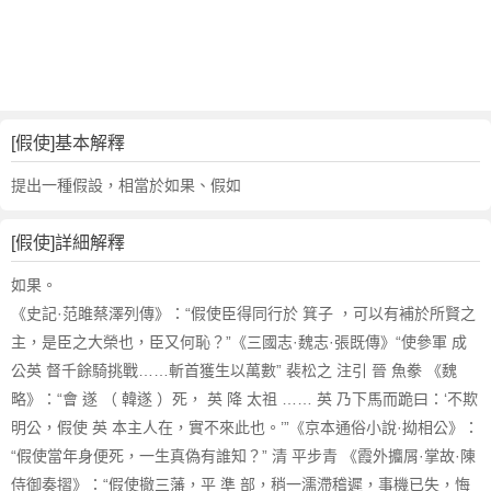
詞
近
義
詞
,
假
[假使]基本解釋
使
的
提出一種假設，相當於如果、假如
意
思
[假使]詳細解釋
,
假
如果。
使
《史記·范雎蔡澤列傳》：“假使臣得同行於 箕子 ，可以有補於所賢之
的
主，是臣之大榮也，臣又何恥？”《三國志·魏志·張既傳》“使參軍 成
英
公英 督千餘騎挑戰……斬首獲生以萬數” 裴松之 注引 晉 魚豢 《魏
文
略》：“會 遂 （ 韓遂 ）死， 英 降 太祖 …… 英 乃下馬而跪曰：‘不欺
翻
譯
明公，假使 英 本主人在，實不來此也。’”《京本通俗小說·拗相公》：
“假使當年身便死，一生真偽有誰知？” 清 平步青 《霞外攟屑·掌故·陳
侍御奏摺》：“假使撤三藩，平 準 部，稍一濡滯稽遲，事機已失，悔