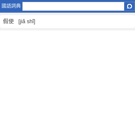
假
國語詞典
使
是
假使 [jiǎ shǐ]
什
麼
意
思
,
假
使
的
解
釋
,
假
使
的
反
義