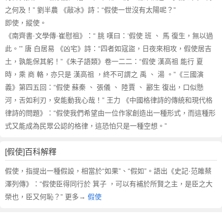
之何及！” 劉半農 《敲冰》詩：“假使一世沒有太陽呢？”
即使，縱使。
《南齊書·文學傳·崔慰祖》：“ 朓 嘆曰：‘假使 班 、 馬 復生，無以過
此。’” 唐 白居易 《凶宅》詩：“四者如寇盜，日夜來相攻，假使居吉
土，孰能保其躬！”《朱子語類》卷一二二：“假使 漢高祖 能行 夏
時，乘 商 輅，亦只是 漢高祖 ，終不可謂之 禹 、 湯 。”《三國演
義》第四五回：“假使 蘇秦 、 張儀 、 陸賈 、 酈生 復出，口似懸
河，舌如利刃，安能動我心哉！” 王力 《中國格律詩的傳統和現代格
律詩的問題》：“假使我們希望由一位作家創造出一種形式，而這種形
式又能成為民眾公認的格律，這恐怕只是一種空想。”
[假使]百科解釋
假使，指提出一種假設，相當於“如果”、“假如”。語出《史記·范雎蔡
澤列傳》：“假使臣得同行於 箕子 ，可以有補於所賢之主，是臣之大
榮也，臣又何恥？” 更多→
假使