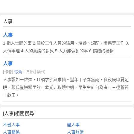
人事
人事
1.指人世間的事 2.關於工作人員的錄用、培養、調配、獎懲等工作 3.
人情事理 4.人的意識的對象 5.人力能做到的事 6.饋贈的禮物
人事
[作者]
徐夤
[朝代] 唐代
人事飄如一炷煙，且須求佛與求仙。豐年甲子春無雨，良夜庚申夏足
眠。顏氏豈嫌瓢里飲，孟光非取鏡中妍。平生生計何為者，三徑蒼苔
十畝田。
[人事]相關搜尋
不省人事
盡人事
人事關係
人事無常