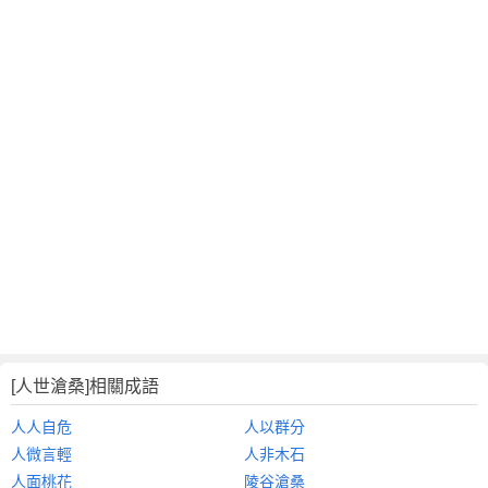
[人世滄桑]相關成語
人人自危
人以群分
人微言輕
人非木石
人面桃花
陵谷滄桑