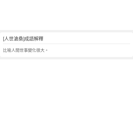
句
,
出
處
,
人
[人世滄桑]成語解釋
世
滄
比喻人間世事變化很大。
桑
的
意
思
,
成
語
故
事
,
英
文