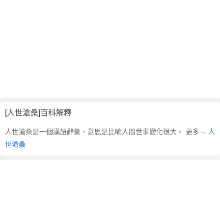
翻
譯
[人世滄桑]百科解釋
人世滄桑是一個漢語辭彙，意思是比喻人間世事變化很大。 更多→
人
世滄桑