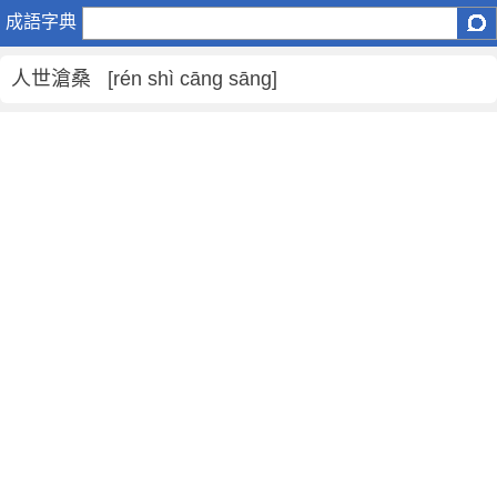
人
成語字典
世
滄
人世滄桑 [rén shì cāng sāng]
桑
是
什
麼
意
思
,
人
世
滄
桑
的
解
釋
,
造