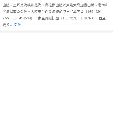
山脈、土耳其海峽和黑海。烏拉爾山脈以東及大高加索山脈、裏海和
黑海以南為亞洲。大陸東至白令海峽的傑日尼奧夫角（169° 39′
7″W，66° 4′ 45″N），南至丹絨比亞（103°31′E，1°16′N），西至...
更多→
亞洲