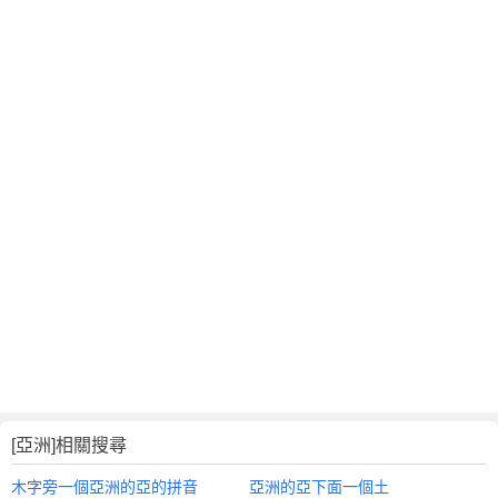
[亞洲]相關搜尋
木字旁一個亞洲的亞的拼音
亞洲的亞下面一個土