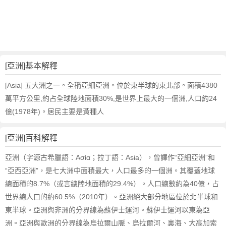
詞
近
義
詞
,
亞
[亞洲]基本解釋
洲
的
[Asia] 五大洲之一。全稱亞細亞洲。位於東半球的東北部。面積4380
意
萬平方公里,約占全球陸地面積30%,是世界上最大的一個洲,人口約24
思
億(1978年)。居民主要是黃種人
,
亞
[亞洲]百科解釋
洲
的
亞洲（字源古希臘語：Ασία；拉丁語：Asia），曾譯作“亞細亞洲”和
英
“亞西亞洲”，是七大洲中面積最大，人口最多的一個洲。其覆蓋地球
文
總面積的8.7%（或言總陸地面積的29.4%）。人口總數約為40億，占
翻
譯
世界總人口的約60.5%（2010年）。亞洲絕大部分地區位於北半球和
東半球。亞洲與非洲的分界線為蘇伊士運河。蘇伊士運河以東為亞
洲。亞洲與歐洲的分界線為烏拉爾山脈、烏拉爾河、裏海、大高加索