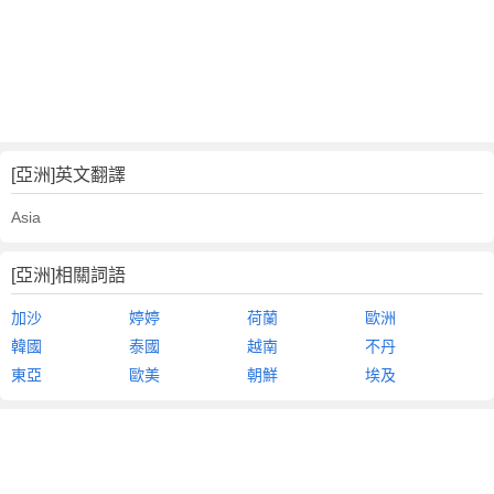
[亞洲]英文翻譯
Asia
[亞洲]相關詞語
加沙
婷婷
荷蘭
歐洲
韓國
泰國
越南
不丹
東亞
歐美
朝鮮
埃及