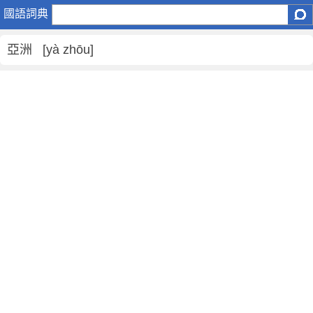
亞
國語詞典
洲
是
亞洲 [yà zhōu]
什
麼
意
思
,
亞
洲
的
解
釋
,
亞
洲
的
反
義