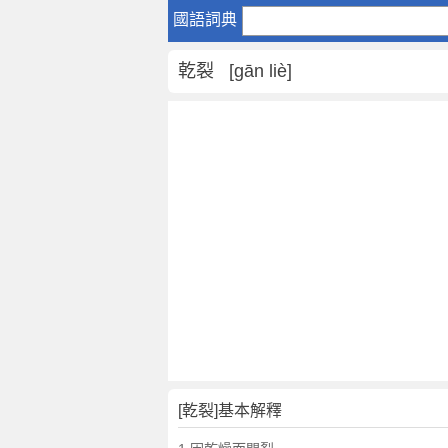
乾
國語詞典
裂
是
乾裂 [gān liè]
什
麼
意
思
,
乾
裂
的
解
釋
,
乾
裂
的
反
[乾裂]基本解釋
義