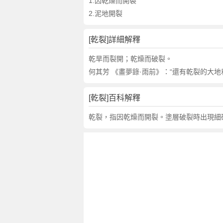
詞
1.因乾燥而開裂
近
2.泥地開裂
義
詞
[乾裂]詳細解釋
,
乾
乾旱而裂開；乾燥而破裂。
裂
何其芳 《畫夢錄·雨前》：“還有乾裂的大
的
意
[乾裂]百科解釋
思
,
乾裂，指因乾燥而開裂。塗層破裂時出現細
乾
裂
的
英
文
翻
譯