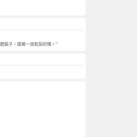
絡腮鬍子，圍著一張乾裂的嘴。”