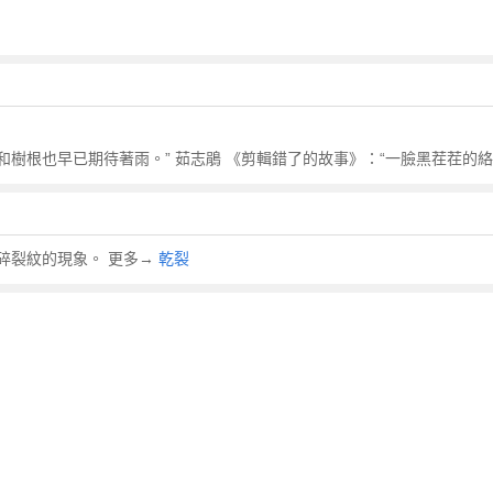
地和樹根也早已期待著雨。” 茹志鵑 《剪輯錯了的故事》：“一臉黑茬茬的
碎裂紋的現象。 更多→
乾裂