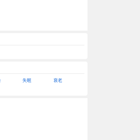
燥
失眠
衰老