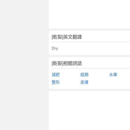
[乾裂]英文翻譯
Dry
[乾裂]相關詞語
減肥
經期
水果
整形
皮膚