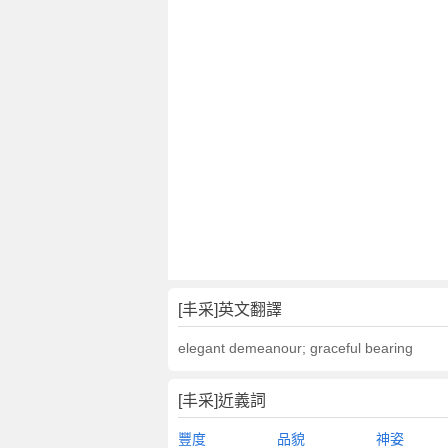
[丰采]英文翻譯
elegant demeanour; graceful bearing
[丰采]近義詞
豐度
品貌
神姿