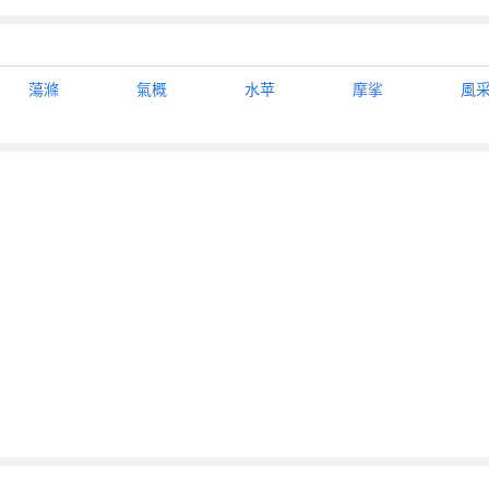
蕩滌
氣概
水苹
摩挲
風