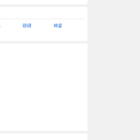
采
磅礴
神姿