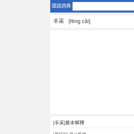
丰
國語詞典
采
是
丰采 [fēng cǎi]
什
麼
意
思
,
丰
采
的
解
釋
,
丰
采
的
反
[丰采]基本解釋
義