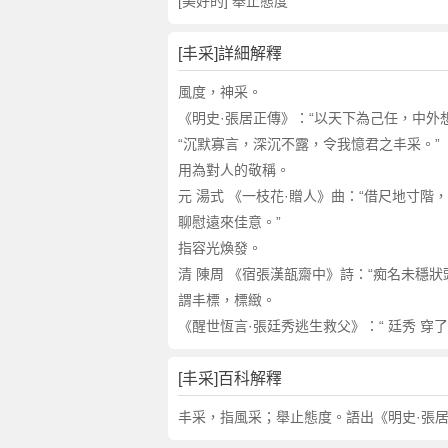
詞
[美好的] 舉止態度
近
義
[丰采]詳細解釋
詞
,
風度，神采。
丰
《明史·張居正傳》：“以天下為己任，中外想
采
“沉默寡言，深沉不露，令我憶君之丰采。”
的
用為對人的敬稱。
意
元 湯式 《一枝花·贈人》曲：“借尺地寸階
思
聊慰遠來佳意。”
,
指容光煥發。
丰
采
清 陳周 《宿張漢瓿齋中》詩：“痴名未穩狀
的
謂丰標，標緻。
英
《醒世恆言·張廷秀逃生救父》：“ 廷秀 穿
文
翻
[丰采]百科解釋
譯
丰采，指風采；舉止態度。語出《明史·張居