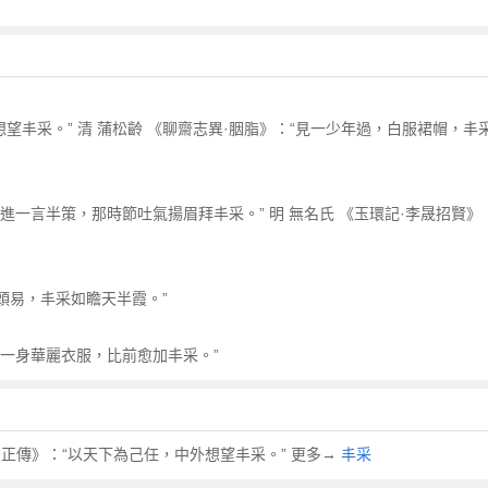
望丰采。” 清 蒲松齡 《聊齋志異·胭脂》：“見一少年過，白服裙帽，丰
，進一言半策，那時節吐氣揚眉拜丰采。” 明 無名氏 《玉環記·李晟招賢
頭易，丰采如瞻天半霞。”
了一身華麗衣服，比前愈加丰采。”
正傳》：“以天下為己任，中外想望丰采。” 更多→
丰采