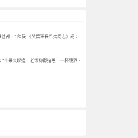
采甚都。” 陳毅 《哭葉軍長希夷同志》詞：
》：“丰采久睽違，老懷抑鬱追思，一杯蔬酒，