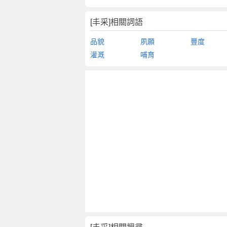
[丰采]相關詞語
品貌
夙願
豐度
灌溉
哺育