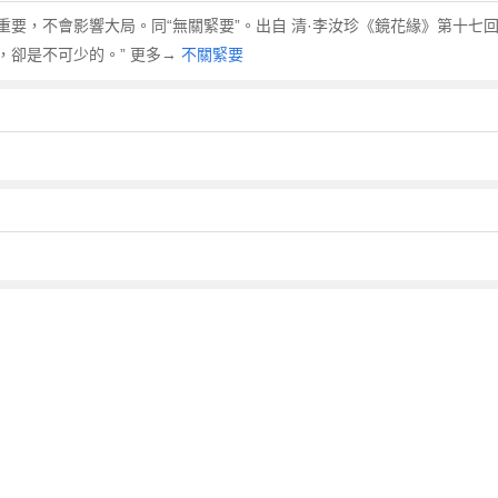
要，不會影響大局。同“無關緊要”。出自 清·李汝珍《鏡花緣》第十七
卻是不可少的。” 更多→
不關緊要