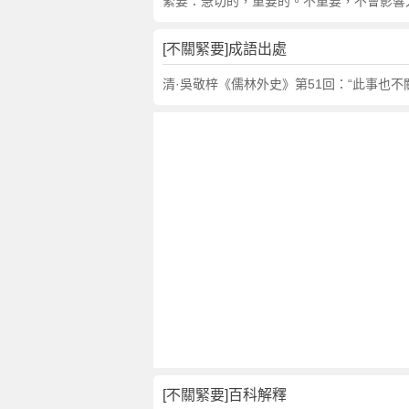
句
緊要：急切的，重要的。不重要，不會影響
,
出
[不關緊要]成語出處
處
,
清·吳敬梓《儒林外史》第51回：“此事也
不
關
緊
要
的
意
思
,
成
語
故
事
,
英
[不關緊要]百科解釋
文