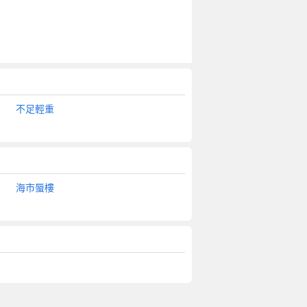
不足輕重
海市蜃樓