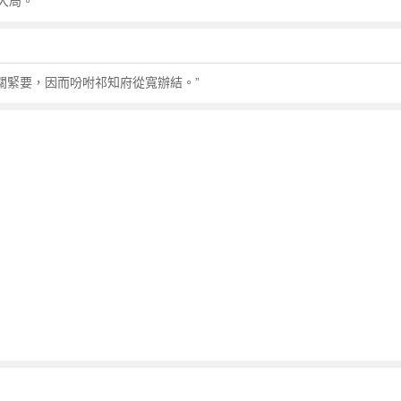
大局。
不關緊要，因而吩咐祁知府從寬辦結。”