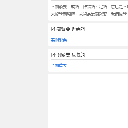
翻
不關緊要，成語，作謂語、定語，意思是不重
譯
大賢學問淵博，故視為無關緊要；我們後學，
[不關緊要]近義詞
無關緊要
[不關緊要]反義詞
至關重要