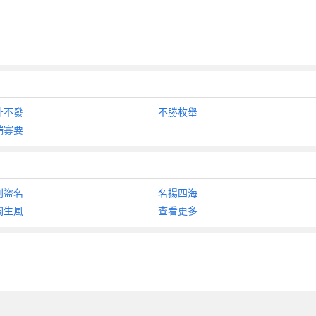
悱不發
不勝枚舉
端寡要
利盜名
名揚四海
閣生風
查看更多