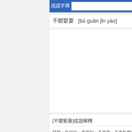
不
成語字典
關
緊
不關緊要 [bù guān jǐn yào]
要
是
什
麼
意
思
,
不
關
緊
要
的
解
釋
,
[不關緊要]成語解釋
造