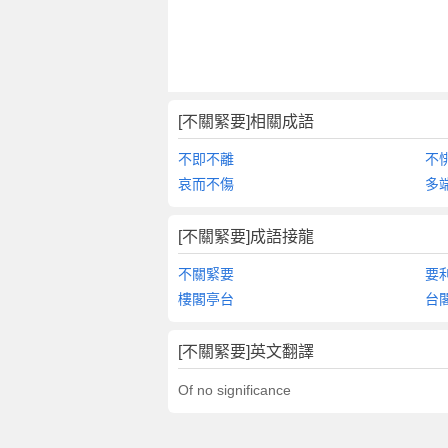
[不關緊要]相關成語
不即不離
不
哀而不傷
多
[不關緊要]成語接龍
不關緊要
要
樓閣亭台
台
[不關緊要]英文翻譯
Of no significance