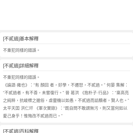
的
反
義
詞
近
義
[不貳過]基本解釋
詞
,
不重犯同樣的錯誤。
不
貳
[不貳過]詳細解釋
過
的
不重犯同樣的錯誤。
意
《論語·雍也》：“有 顏回 者，好學，不遷怒，不貳過。” 何晏 集解：
思
“不貳過者，有不善，未嘗復行。” 晉 葛洪 《抱朴子·行品》：“稟高亮
,
之純粹，抗峻標之邈俗，虛靈機以如愚，不貳過而諂黷者，賢人也。”
不
太平天囯 洪仁玕 《軍次實錄》：“既自問不敢謂無污，則又當何如以
貳
過
愛己身乎！惟悔改不貳過而已。”
的
英
[不貳過]百科解釋