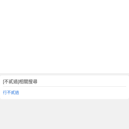
[不貳過]相關搜尋
行不貳過