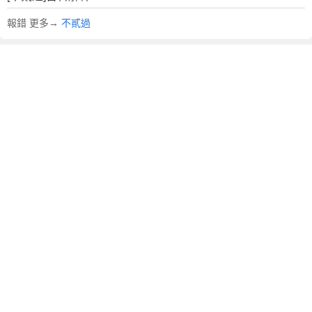
文
翻
報錯 更多→
不貳過
譯