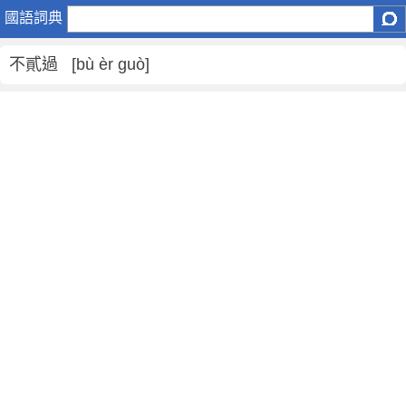
不
國語詞典
貳
過
不貳過 [bù èr guò]
是
什
麼
意
思
,
不
貳
過
的
解
釋
,
不
貳
過