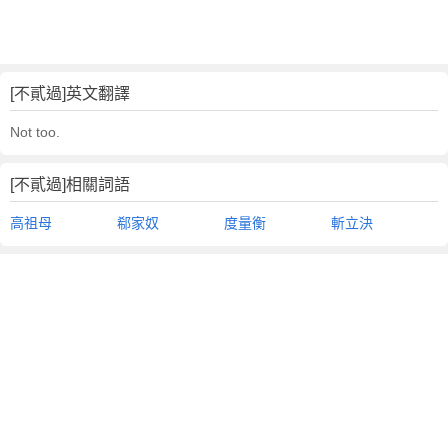
[不貳過]英文翻譯
Not too.
[不貳過]相關詞語
高祖母
郗家奴
度量衡
斬立決