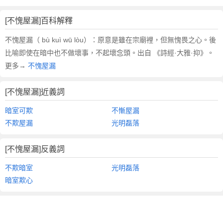
[不愧屋漏]百科解釋
不愧屋漏（ bù kuì wū lòu）：原意是雖在宗廟裡，但無愧畏之心。後
比喻即使在暗中也不做壞事，不起壞念頭。出自 《詩經·大雅·抑》。
更多→
不愧屋漏
[不愧屋漏]近義詞
暗室可欺
不慚屋漏
不欺屋漏
光明磊落
[不愧屋漏]反義詞
不欺暗室
光明磊落
暗室欺心