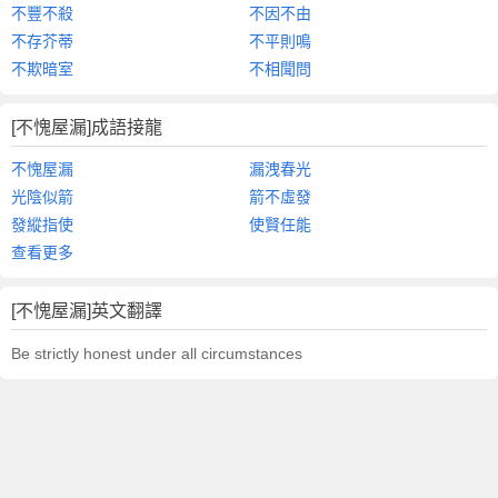
不豐不殺
不因不由
不存芥蒂
不平則鳴
不欺暗室
不相聞問
[不愧屋漏]成語接龍
不愧屋漏
漏洩春光
光陰似箭
箭不虛發
發縱指使
使賢任能
查看更多
[不愧屋漏]英文翻譯
Be strictly honest under all circumstances