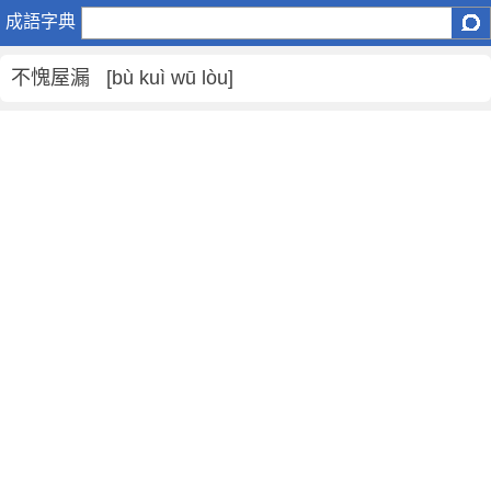
不
成語字典
愧
屋
不愧屋漏 [bù kuì wū lòu]
漏
是
什
麼
意
思
,
不
愧
屋
漏
的
解
釋
,
造