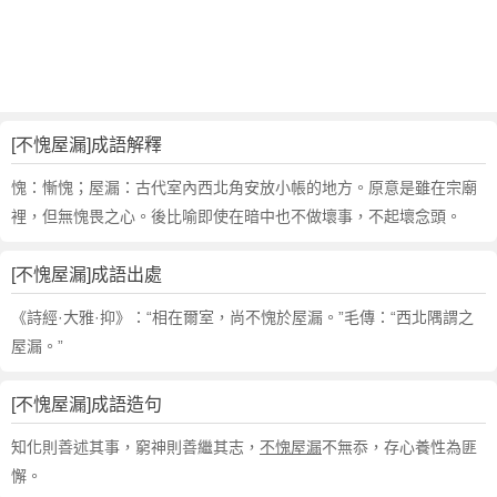
句
,
出
處
,
不
[不愧屋漏]成語解釋
愧
屋
愧：慚愧；屋漏：古代室內西北角安放小帳的地方。原意是雖在宗廟
漏
裡，但無愧畏之心。後比喻即使在暗中也不做壞事，不起壞念頭。
的
意
[不愧屋漏]成語出處
思
,
《詩經·大雅·抑》：“相在爾室，尚不愧於屋漏。”毛傳：“西北隅謂之
成
屋漏。”
語
故
[不愧屋漏]成語造句
事
,
知化則善述其事，窮神則善繼其志，
不愧屋漏
不無忝，存心養性為匪
英
懈。
文