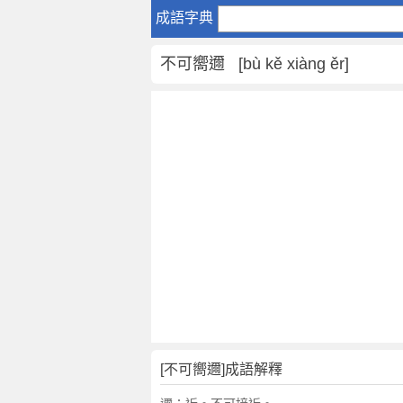
不
成語字典
可
嚮
不可嚮邇 [bù kě xiàng ěr]
邇
是
什
麼
意
思
,
不
可
嚮
邇
的
解
釋
,
[不可嚮邇]成語解釋
造