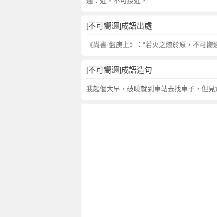
句
邇：近。不可接近。
,
出
[不可嚮邇]成語出處
處
,
《尚書·盤庚上》：“若火之燎於原，不可嚮
不
可
[不可嚮邇]成語造句
嚮
邇
我起個大早，破曉就到車站去找車子，但見
的
意
思
,
成
語
故
事
,
英
文