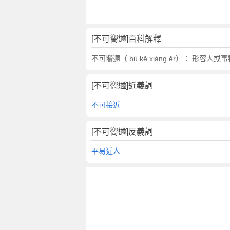
翻
譯
[不可嚮邇]百科解釋
不可嚮邇（ bù kě xiàng ěr）： 形
[不可嚮邇]近義詞
不可接近
[不可嚮邇]反義詞
平易近人