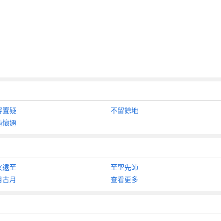
容置疑
不留餘地
遠懷邇
安遠至
至聖先師
月古月
查看更多