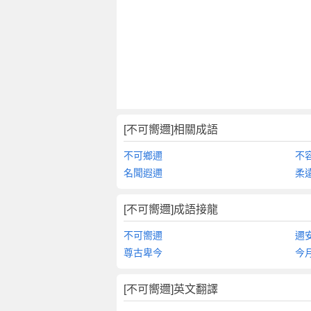
[不可嚮邇]相關成語
不可鄉邇
不
名聞遐邇
柔
[不可嚮邇]成語接龍
不可嚮邇
邇
尊古卑今
今
[不可嚮邇]英文翻譯