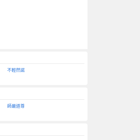
不輕然諾
師嚴道尊