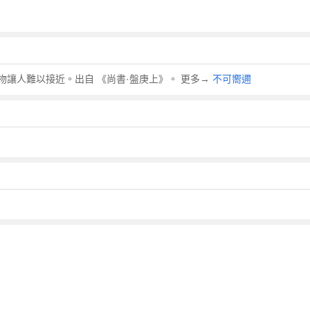
容人或事物讓人難以接近。出自 《尚書·盤庚上》。 更多→
不可嚮邇