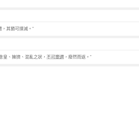
邇，其猶可撲滅。”
倉皇、擁擠、混亂之狀，
不可嚮邇
，廢然而返。”