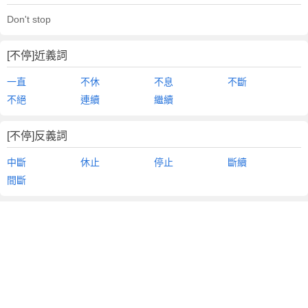
Don't stop
[不停]近義詞
一直
不休
不息
不斷
不絕
連續
繼續
[不停]反義詞
中斷
休止
停止
斷續
間斷