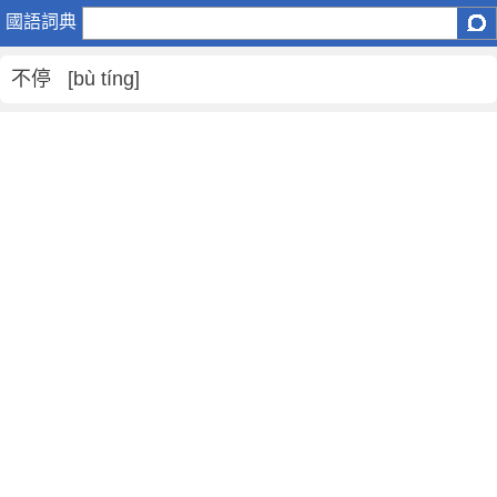
不
國語詞典
停
是
不停 [bù tíng]
什
麼
意
思
,
不
停
的
解
釋
,
不
停
的
反
義