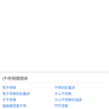
[不停]相關搜尋
馬不停蹄
不停的近義詞
馬不停蹄的近義詞
什么不停蹄
手不停揮
什么不停蹄的成語
樹欲靜而風不停
門不停賓