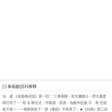
翻
譯
[三拳兩腳]百科解釋
出 處 《金瓶梅詞話》第一回：“三拳兩腳，和大蟲敵斗，把大蟲登
時打死了。” 用 法 聯合式、作賓語、狀語，指動作迅速 示 例 也就
經不起～，一樣跌倒地下，想《拳經》不起來了。★《何典》第二回