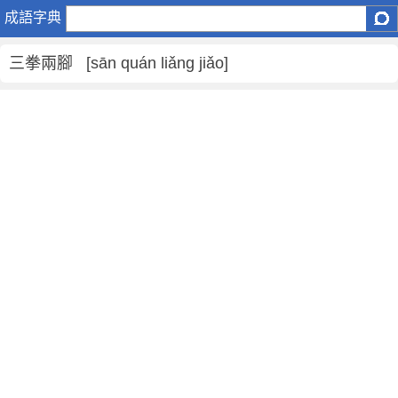
三
成語字典
拳
兩
三拳兩腳 [sān quán liǎng jiǎo]
腳
是
什
麼
意
思
,
三
拳
兩
腳
的
解
釋
,
造