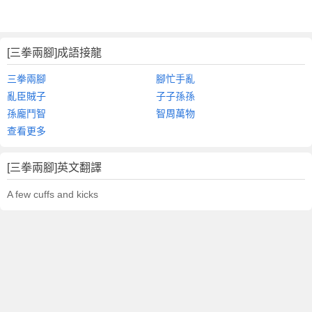
[三拳兩腳]成語接龍
三拳兩腳
腳忙手亂
亂臣賊子
子子孫孫
孫龐鬥智
智周萬物
查看更多
[三拳兩腳]英文翻譯
A few cuffs and kicks