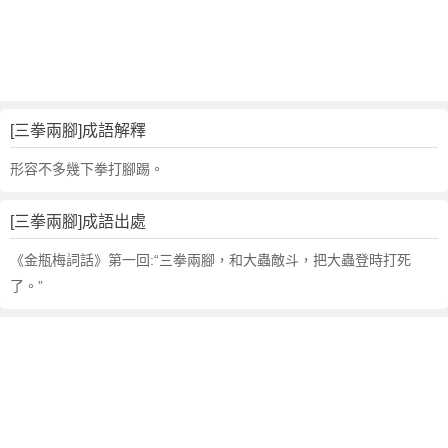
句
,
出
處
,
三
[三拳兩腳]成語解釋
拳
兩
形容不多幾下拳打腳踢。
腳
的
[三拳兩腳]成語出處
意
思
《金瓶梅詞話》第一回:“三拳兩腳，和大蟲敵斗，把大蟲登時打死
,
了。”
成
語
故
事
,
英
文