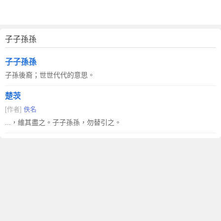
子子孫孫
子子孫孫
子孫後裔；世世代代的意思。
楚茨
[作者]
佚名
...，維其盡之。子子孫孫，勿替引之。