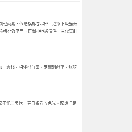
飄輕雨灑，偃蹇旗旆卷以舒。逾梁下坂笳鼓
養朝夕象平居。臣聞神道尚清淨，三代舊制
君無一囊錢。相逢得何事，兩籠酬戲箋。無顏
秋毫不犯三吳悅，春日遙看五色光。龍蟠虎踞