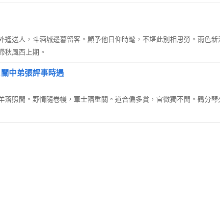
外遙送人，斗酒城邊暮留客。顧予他日仰時髦，不堪此別相思勞。雨色新
滯秋風西上期。
…關中弟張評事時遇
羊落照間。野情隨卷幔，軍士隔重關。道合偏多賞，官微獨不閒。鶴分琴