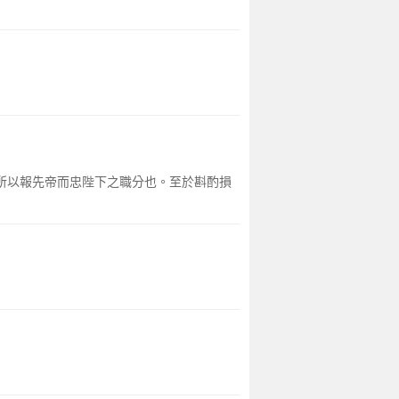
臣所以報先帝而忠陛下之職分也。至於斟酌損