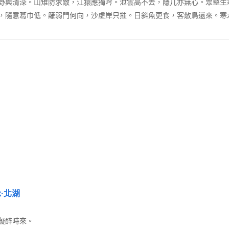
野興清深。山雉防求敵，江猿應獨吟。泄雲高不去，隱几亦無心。眾壑生
，隨意葛巾低。籬弱門何向，沙虛岸只摧。日斜魚更食，客散鳥還來。寒
·北湖
擬醉時來。