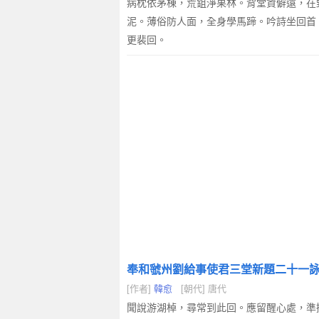
病枕依茅棟，荒鉏淨果林。背堂資僻遠，在
泥。薄俗防人面，全身學馬蹄。吟詩坐回首
更裴回。
奉和虢州劉給事使君三堂新題二十一詠
[作者]
韓愈
[朝代] 唐代
聞說游湖棹，尋常到此回。應留醒心處，準