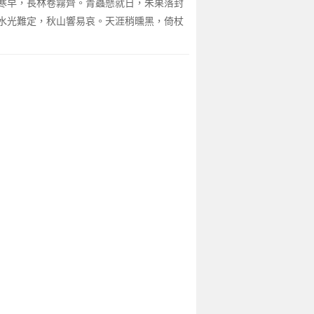
寒早，長林卷霧齊。青蟲懸就日，朱果落封
水光難定，秋山響易哀。天涯稍曛黑，倚杖