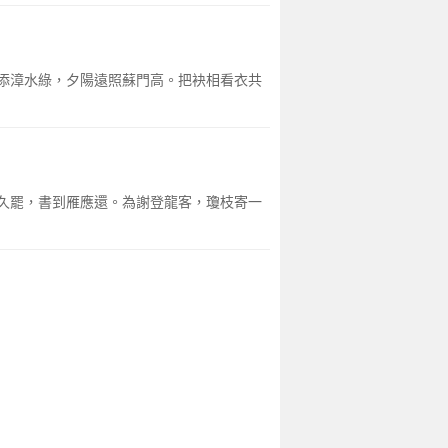
添漳水綠，夕陽遠照蘇門高。把袂相看衣共
久罷，書到雁應還。為謝登龍客，瓊枝寄一