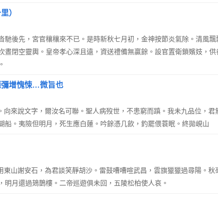
十里）
沓馳後先，宮官穰穰來不已。是時新秋七月初，金神按節炎氣除。清風飄
坎晝閉空靈輿。皇帝孝心深且遠，資送禮備無贏餘。設官置衛鎖嬪妓，供
。
陋彌增愧悚…微旨也
千鐉。向來說文字，爾汝名可聯。聖人病歿世，不患窮而蹎。我未九品位，
湖船。夷險但明月，死生應白蓮。吟餘憑几飲，釣罷偎蓑眠。終拋峴山
。但用東山謝安石，為君談笑靜胡沙。雷鼓嘈嘈喧武昌，雲旗獵獵過尋陽。
，明月還過鳷鵲樓。二帝巡遊俱未回，五陵松柏使人哀。