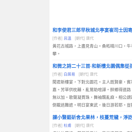
和李使君三郎早秋城北亭宴崔司士因
[作者]
呂溫
[朝代] 唐代
黃花古城路，上盡見青山。桑柘晴川口，牛
攀。
和微之詩二十三首·和新樓北園偶集從
[作者]
白居易
[朝代] 唐代
聞君新樓宴，下對北園花。主人既賢豪，賓
嘉。芳草供枕藉，亂鶯助喧譁。醉鄉得道路
無以加。歌聲凝貫珠，舞袖飄亂麻。相公謂
倒載逃難遮。明日宴東武，後日游若耶。豈
課小豎鉏斫舍北果林，枝蔓荒穢，淨
[作者]
杜甫
[朝代] 唐代