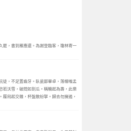
久罷，書到雁應還。為謝登臨客，瓊林寄一
阮徒，不足置齒牙。臥瓮鄙畢卓，落帽嗤孟
愁若沃雪，破悶如割瓜。稱觴起為壽，此樂
。履舄起交雜，杯盤散紛拏。歸去勿擁遏，