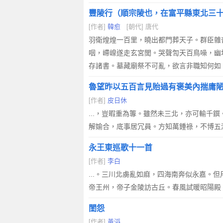
豐陵行（順宗陵也，在富平縣東北三
[作者]
韓愈
[朝代] 唐代
羽衛煌煌一百里，曉出都門葬天子。群臣雜
咽，嵽嵲遂走玄宮閭。哭聲訇天百鳥噪，幽
存諸書。墓藏廟祭不可亂，欲言非職知何如
魯望昨以五百言見貽過有褒美內揣庸
[作者]
皮日休
...，豈暇重為篿。雖然未三北，亦可輸
解媮合，底事居冗員。方知萬鍾祿，不博五
永王東巡歌十一首
[作者]
李白
...。三川北虜亂如麻，四海南奔似永嘉
帝王州，帝子金陵訪古丘。春風試暖昭陽殿
閨怨
[作者]
黃滔