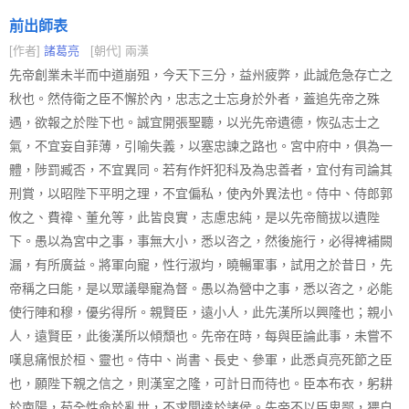
前出師表
[作者]
諸葛亮
[朝代] 兩漢
先帝創業未半而中道崩殂，今天下三分，益州疲弊，此誠危急存亡之
秋也。然侍衛之臣不懈於內，忠志之士忘身於外者，蓋追先帝之殊
遇，欲報之於陛下也。誠宜開張聖聽，以光先帝遺德，恢弘志士之
氣，不宜妄自菲薄，引喻失義，以塞忠諫之路也。宮中府中，俱為一
體，陟罰臧否，不宜異同。若有作奸犯科及為忠善者，宜付有司論其
刑賞，以昭陛下平明之理，不宜偏私，使內外異法也。侍中、侍郎郭
攸之、費禕、董允等，此皆良實，志慮忠純，是以先帝簡拔以遺陛
下。愚以為宮中之事，事無大小，悉以咨之，然後施行，必得裨補闕
漏，有所廣益。將軍向寵，性行淑均，曉暢軍事，試用之於昔日，先
帝稱之曰能，是以眾議舉寵為督。愚以為營中之事，悉以咨之，必能
使行陣和穆，優劣得所。親賢臣，遠小人，此先漢所以興隆也；親小
人，遠賢臣，此後漢所以傾頹也。先帝在時，每與臣論此事，未嘗不
嘆息痛恨於桓、靈也。侍中、尚書、長史、參軍，此悉貞亮死節之臣
也，願陛下親之信之，則漢室之隆，可計日而待也。臣本布衣，躬耕
於南陽，苟全性命於亂世，不求聞達於諸侯。先帝不以臣卑鄙，猥自