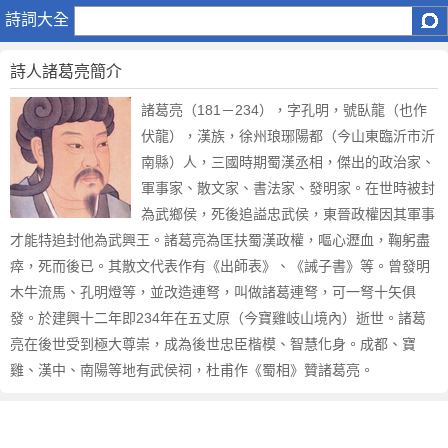
諸
詩詞大全
葛
亮
詩人諸葛亮簡介
諸葛亮（181－234），字孔明，號臥龍（也作
伏龍），漢族，徐州琅琊陽都（今山東臨沂市沂
南縣）人，三國時期蜀漢丞相，傑出的政治家、
軍事家、散文家、書法家、發明家。在世時被封
為武鄉侯，死後追謚忠武侯，東晉政權因其軍事
才能特追封他為武興王。諸葛亮為匡扶蜀漢政權，嘔心瀝血，鞠躬盡
瘁，死而後已。其散文代表作有《出師表》、《誡子書》等。曾發明
木牛流馬、孔明燈等，並改造連弩，叫做諸葛連弩，可一弩十矢俱
發。於建興十二年即234年在五丈原（今寶雞岐山境內）逝世。諸葛
亮在後世受到極大尊崇，成為後世忠臣楷模、智慧化身。成都、寶
雞、漢中、南陽等地有武侯祠，杜甫作《蜀相》贊諸葛亮。