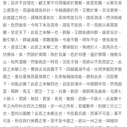
食；臣非不自惜也，顧王業不可得偏安於蜀都，故冒危難，以奉先帝
之遺意也，而議者謂為非計。今賊適疲於西，又務於東，兵法乘勞，
此進趨之時也。謹陳其事如左：高帝明並日月，謀臣淵深，然涉險被
創，危然後安。今陛下未及高帝，謀臣不如良、平，而欲以長策取
勝，坐定天下，此臣之未解一也。劉繇、王朗各據州郡，論安言計，
動引聖人，群疑滿腹，眾難塞胸，今歲不戰，明年不征，使孫策坐
大，遂並江東，此臣之未解二也。曹操智計，殊絕於人，其用兵也，
仿佛孫、吳，然困於南陽，險於烏巢，危於祁連，逼於黎陽，幾敗北
山，殆死潼關，然後偽定一時耳。況臣才弱，而欲以不危而定之，此
臣之未解三也。曹操五攻昌霸不下，四越巢湖不成，任用李服而李服
圖之，委任夏侯而夏侯敗亡，先帝每稱操為能，猶有此失，況臣駑
下，何能必勝？此臣之未解四也。自臣到漢中，中間期年耳，然喪趙
雲、陽群、馬玉、閻芝、丁立、白壽、劉郃、鄧銅等及曲長、屯將七
十餘人，突將、無前、賨叟、青羌、散騎、武騎一千餘人。此皆數十
年之內所糾合四方之精銳，非一州之所有；若複數年，則損三分之二
也，當何以圖敵？此臣之未解五也。今民窮兵疲，而事不可息；事不
可息，則住與行勞費正等。而不及今圖之，欲以一州之地，與賊持