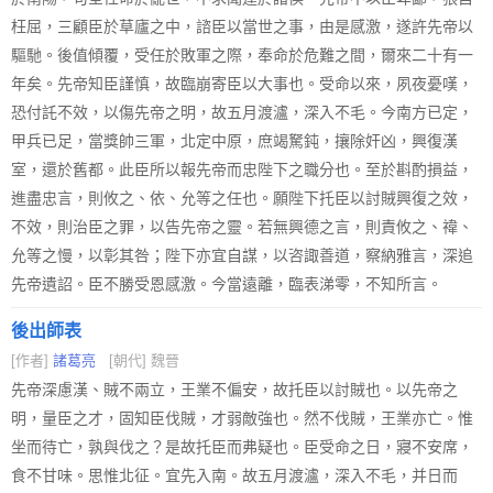
枉屈，三顧臣於草廬之中，諮臣以當世之事，由是感激，遂許先帝以
驅馳。後值傾覆，受任於敗軍之際，奉命於危難之間，爾來二十有一
年矣。先帝知臣謹慎，故臨崩寄臣以大事也。受命以來，夙夜憂嘆，
恐付託不效，以傷先帝之明，故五月渡瀘，深入不毛。今南方已定，
甲兵已足，當獎帥三軍，北定中原，庶竭駑鈍，攘除奸凶，興復漢
室，還於舊都。此臣所以報先帝而忠陛下之職分也。至於斟酌損益，
進盡忠言，則攸之、依、允等之任也。願陛下托臣以討賊興復之效，
不效，則治臣之罪，以告先帝之靈。若無興德之言，則責攸之、禕、
允等之慢，以彰其咎；陛下亦宜自謀，以咨諏善道，察納雅言，深追
先帝遺詔。臣不勝受恩感激。今當遠離，臨表涕零，不知所言。
後出師表
[作者]
諸葛亮
[朝代] 魏晉
先帝深慮漢、賊不兩立，王業不偏安，故托臣以討賊也。以先帝之
明，量臣之才，固知臣伐賊，才弱敵強也。然不伐賊，王業亦亡。惟
坐而待亡，孰與伐之？是故托臣而弗疑也。臣受命之日，寢不安席，
食不甘味。思惟北征。宜先入南。故五月渡瀘，深入不毛，并日而