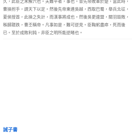
久，此臣之未解六也。夫難平者，事也。昔先帝敗軍於楚，當此時，
曹操拊手，謂天下以定。然後先帝東連吳越，西取巴蜀，舉兵北征，
夏侯授首，此操之失計，而漢事將成也。然後吳更違盟，關羽毀敗，
秭歸蹉跌，曹丕稱帝。凡事如是，難可逆見。臣鞠躬盡瘁，死而後
已。至於成敗利鈍，非臣之明所能逆睹也。
誡子書