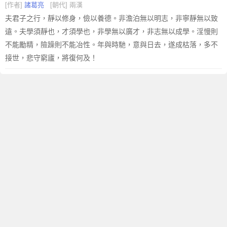
[作者]
諸葛亮
[朝代] 兩漢
夫君子之行，靜以修身，儉以養德。非澹泊無以明志，非寧靜無以致
遠。夫學須靜也，才須學也，非學無以廣才，非志無以成學。淫慢則
不能勵精，險躁則不能冶性。年與時馳，意與日去，遂成枯落，多不
接世，悲守窮廬，將復何及！