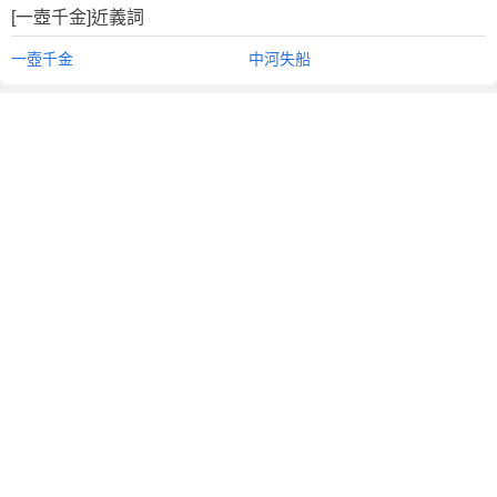
[一壺千金]近義詞
一壺千金
中河失船