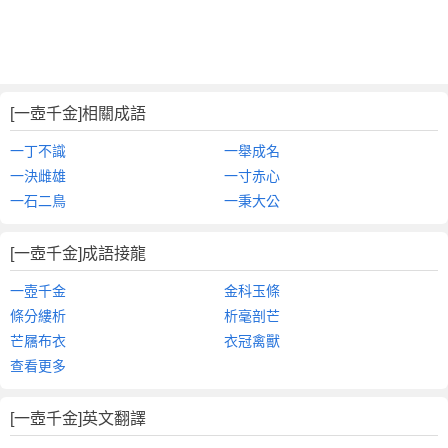
[一壺千金]相關成語
一丁不識
一舉成名
一決雌雄
一寸赤心
一石二鳥
一秉大公
[一壺千金]成語接龍
一壺千金
金科玉條
條分縷析
析毫剖芒
芒屩布衣
衣冠禽獸
查看更多
[一壺千金]英文翻譯