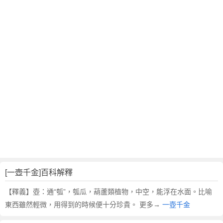
翻
譯
[一壺千金]百科解釋
【釋義】壺：通“瓠”，瓠瓜，葫蘆類植物，中空，能浮在水面。比喻
東西雖然輕微，用得到的時候便十分珍貴。 更多→
一壺千金