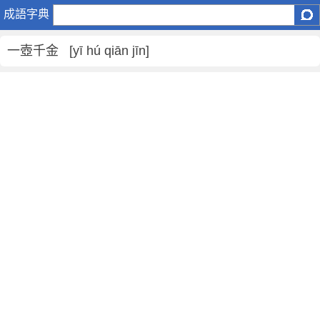
一
成語字典
壺
千
一壺千金 [yī hú qiān jīn]
金
是
什
麼
意
思
,
一
壺
千
金
的
解
釋
,
造