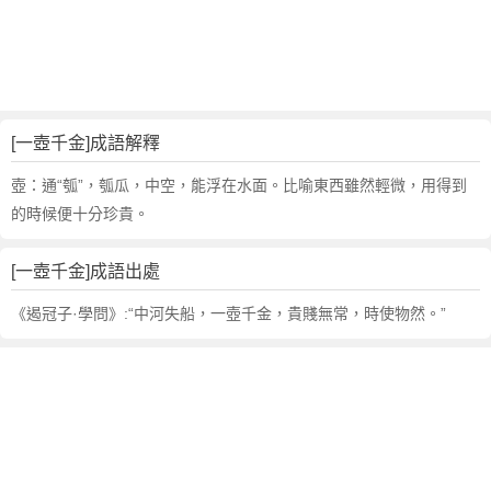
句
,
出
處
,
一
[一壺千金]成語解釋
壺
千
壺：通“瓠”，瓠瓜，中空，能浮在水面。比喻東西雖然輕微，用得到
金
的時候便十分珍貴。
的
意
[一壺千金]成語出處
思
,
《遏冠子·學問》:“中河失船，一壺千金，貴賤無常，時使物然。”
成
語
故
事
,
英
文