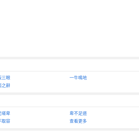
板三眼
一牛鳴地
面之辭
老嗟卑
卑不足道
不取容
查看更多