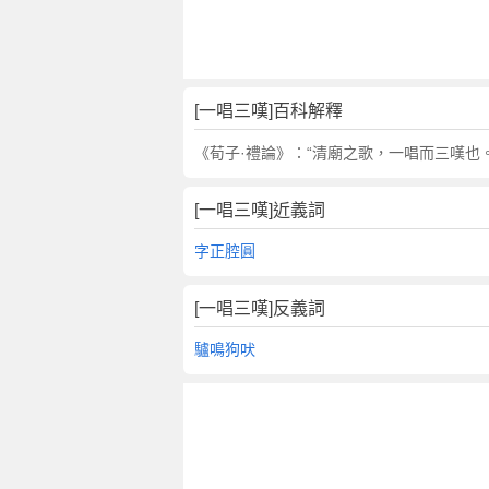
翻
譯
[一唱三嘆]百科解釋
《荀子·禮論》：“清廟之歌，一唱而三嘆也
[一唱三嘆]近義詞
字正腔圓
[一唱三嘆]反義詞
驢鳴狗吠