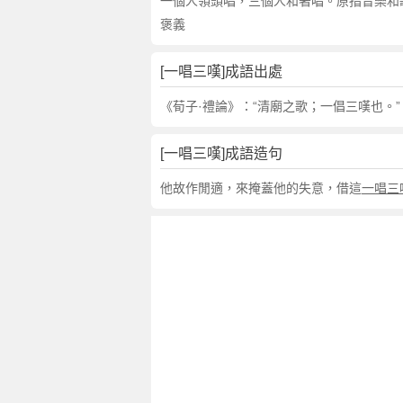
句
一個人領頭唱，三個人和著唱。原指音樂和
,
褒義
出
處
[一唱三嘆]成語出處
,
一
《荀子·禮論》：“清廟之歌；一倡三嘆也。”
唱
三
[一唱三嘆]成語造句
嘆
的
他故作閒適，來掩蓋他的失意，借這
一唱三
意
思
,
成
語
故
事
,
英
文