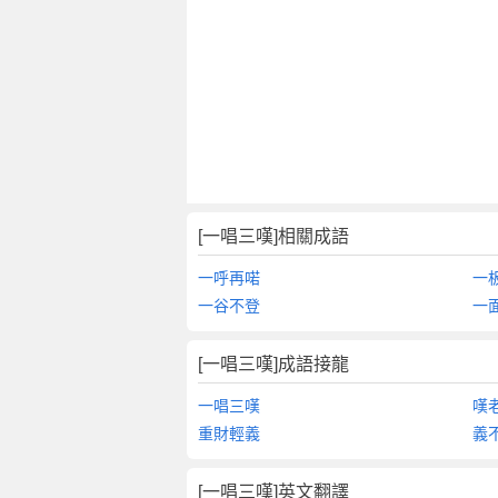
[一唱三嘆]相關成語
一呼再喏
一
一谷不登
一
[一唱三嘆]成語接龍
一唱三嘆
嘆
重財輕義
義
[一唱三嘆]英文翻譯