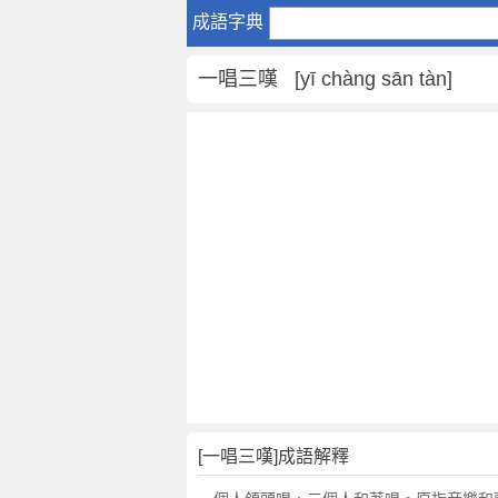
一
成語字典
唱
三
一唱三嘆 [yī chàng sān tàn]
嘆
是
什
麼
意
思
,
一
唱
三
嘆
的
解
釋
,
[一唱三嘆]成語解釋
造