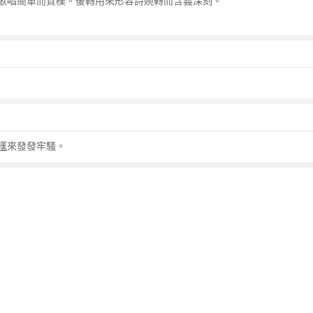
歌唱簡單而質樸。後轉用來形容詩婉轉而含義深刻。
嘆
來發發牢騷。