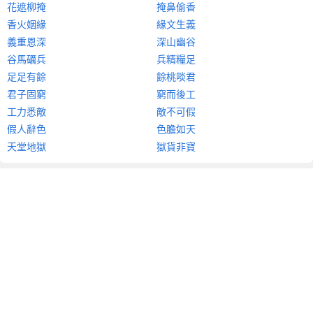
花遮柳掩
掩鼻偷香
香火姻緣
緣文生義
義重恩深
深山幽谷
谷馬礪兵
兵精糧足
足足有餘
餘桃啖君
君子固窮
窮而後工
工力悉敵
敵不可假
假人辭色
色膽如天
天堂地獄
獄貨非寶