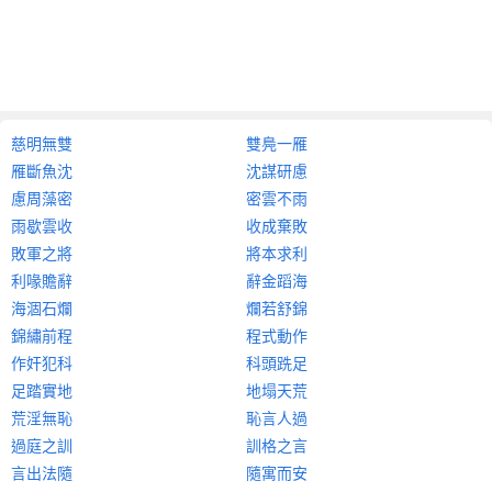
慈明無雙
雙鳧一雁
雁斷魚沈
沈謀研慮
慮周藻密
密雲不雨
雨歇雲收
收成棄敗
敗軍之將
將本求利
利喙贍辭
辭金蹈海
海涸石爛
爛若舒錦
錦繡前程
程式動作
作奸犯科
科頭跣足
足踏實地
地塌天荒
荒淫無恥
恥言人過
過庭之訓
訓格之言
言出法隨
隨寓而安