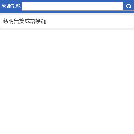
慈
成語接龍
明
無
慈明無雙成語接龍
雙
成
語
接
龍
慈
明
無
雙
-
成
語
詞
典
大
全