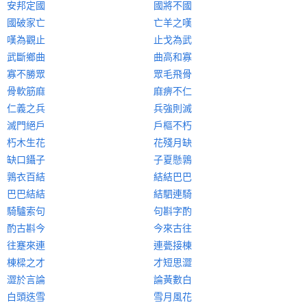
安邦定國
國將不國
國破家亡
亡羊之嘆
嘆為觀止
止戈為武
武斷鄉曲
曲高和寡
寡不勝眾
眾毛飛骨
骨軟筋麻
麻痹不仁
仁義之兵
兵強則滅
滅門絕戶
戶樞不朽
朽木生花
花殘月缺
缺口鑷子
子夏懸鶉
鶉衣百結
結結巴巴
巴巴結結
結駟連騎
騎驢索句
句斟字酌
酌古斟今
今來古往
往蹇來連
連甍接棟
棟樑之才
才短思澀
澀於言論
論黃數白
白頭迭雪
雪月風花