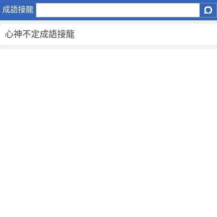
心
成語接龍
神
不
心神不定成語接龍
定
成
語
接
龍
心
神
不
定
-
成
語
詞
典
大
全