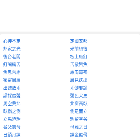
心神不定
定國安邦
邦家之光
光前絕後
後台老闆
板上砸釘
釘嘴鐵舌
舌敝唇焦
焦思苦慮
慮周藻密
密密層層
層見迭出
出醜放乖
乖僻邪謬
謬採虛聲
聲色犬馬
馬空冀北
北窗高臥
臥榻之側
側足而立
立馬追駒
駒留空谷
谷父蠶母
母難之日
日銷月鑠
鑠金毀骨