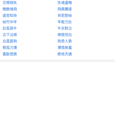
交臂相失
失魂盪魄
魄散魂飛
飛黃騰達
達官知命
命若懸絲
絲竹中年
年輕力壯
壯氣吞牛
牛衣對泣
泣下沾襟
襟懷坦白
白雲蒼狗
狗傍人勢
勢孤力薄
薄情無義
義斷恩絶
絶地天通