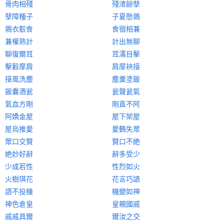
骨肉相殘
殘渣餘孽
孽障種子
子夏懸鶉
鶉衣鷇食
食宿相兼
兼權熟計
計出無聊
聊復爾耳
耳濡目擊
擊轂摩肩
肩摩袂接
接風洗塵
塵羹塗飯
飯囊酒瓮
瓮聲瓮氣
氣血方剛
剛直不阿
阿嬌金屋
屋下架屋
屋烏推愛
愛鶴失眾
眾口交贊
贊口不絶
絶妙好辭
辭多受少
少成若性
性烈如火
火樹琪花
花言巧語
語不投機
機變如神
神色倉皇
皇親國戚
戚戚具爾
爾汝之交