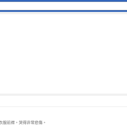
衣服前襟。哭得非常悲傷。