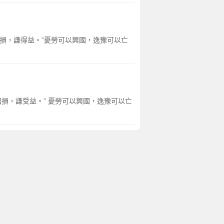
招損，謙得益。”憂勞可以興國，逸豫可以亡
招損，謙受益。” 憂勞可以興國，逸豫可以亡