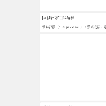
翻
譯
[乖僻邪謬]百科解釋
乖僻邪謬（guāi pì xié miù），漢語