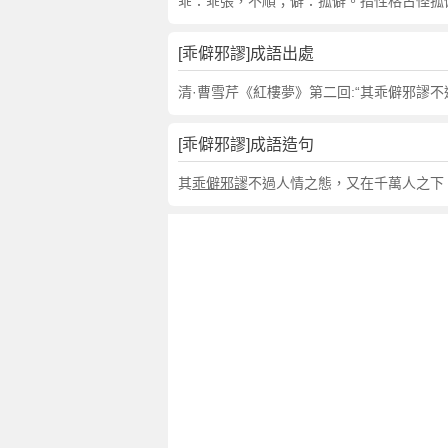
句
乖：乖張，不順；僻：孤僻。指性格古怪孤
,
出
[乖僻邪謬]成語出處
處
,
清·曹雪芹《紅樓夢》第二回:“其乖僻邪謬
乖
僻
[乖僻邪謬]成語造句
邪
謬
其
乖僻邪謬
不過人情之態，又在千萬人之下
的
意
思
,
成
語
故
事
,
英
文