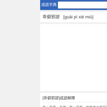
乖
成語字典
僻
邪
乖僻邪謬 [guāi pì xié miù]
謬
是
什
麼
意
思
,
乖
僻
邪
謬
的
解
釋
,
[乖僻邪謬]成語解釋
造