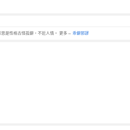
成語，意思是性格古怪孤僻，不近人情。 更多→
乖僻邪謬