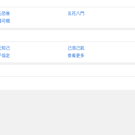
先恐後
五花八門
藹可親
托知己
己溺己飢
子協定
查看更多