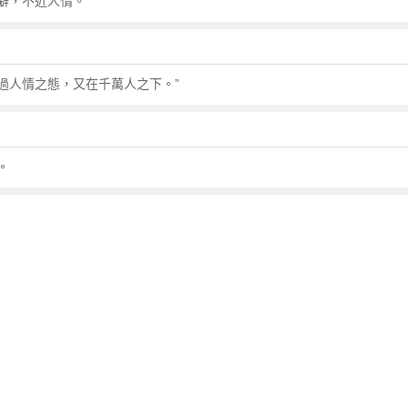
僻，不近人情。
不過人情之態，又在千萬人之下。”
。