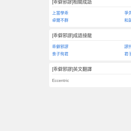
[乖僻邪謬]相關成語
上當學乖
爭
卓爾不群
和
[乖僻邪謬]成語接龍
乖僻邪謬
謬
食子徇君
君
[乖僻邪謬]英文翻譯
Eccentric