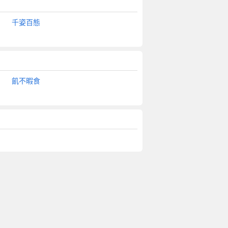
千姿百態
飢不暇食