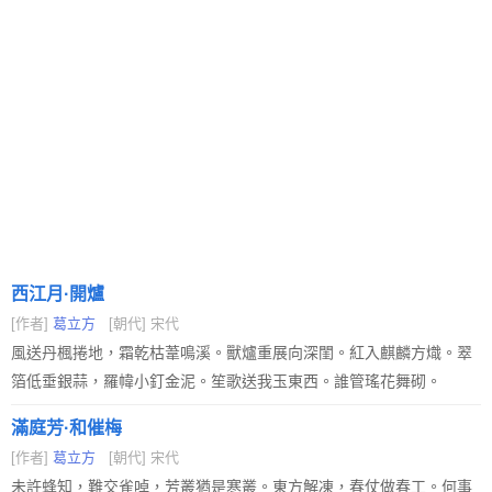
西江月·開爐
[作者]
葛立方
[朝代] 宋代
風送丹楓捲地，霜乾枯葦鳴溪。獸爐重展向深閨。紅入麒麟方熾。翠
箔低垂銀蒜，羅幃小釘金泥。笙歌送我玉東西。誰管瑤花舞砌。
滿庭芳·和催梅
[作者]
葛立方
[朝代] 宋代
未許蜂知，難交雀啅，芳叢猶是寒叢。東方解凍，春仗做春工。何事