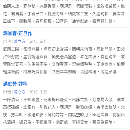
仙葩未放，寒苞秘、冰麝香濃。應須是，驚聞羯鼓，誰敢噴髯龍。梅
花，君自看，丁香已白，桃臉將紅。結歲寒三友，久遲筠松。要看含
章檐下，閒妝靚、春睡朦朧。知音是，凍雲影底，鐵面葛仙翁。
錦堂春·正旦作
[作者]
葛立方
[朝代] 宋代
氣應三陽，氛澄六幕，翔烏初上雲端。問朝來何事，喜動門闌。田父
占來好歲，星翁說道宜官。擬更憑高望遠，春在煙波，春在晴巒。歌
管雕堂宴喜，任重簾不捲，交護春寒。況金釵整整，玉樹團團。柏葉
輕浮重醑，梅枝巧綴新幡。共祝年年如願，壽過松椿，壽過彭聃。
滿庭芳·評梅
[作者]
葛立方
[朝代] 宋代
一陣清香，不知來處，元來梅已舒英。出籬含笑，芳意為人傾。細看
高標孤韻，誰家有、別得花人。應須是，魏徵嫵媚，夷甫太鮮明。北
枝，方半吐，水邊疏影，綽約娉婷。問橫空皎月，匝地寒霙。何似此
花清絕，憑君為、子細推評。幽奇處，素娥青女，著意為橫陳。