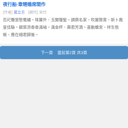
夜行船·章甥婚席間作
[作者]
葛立方
[朝代] 宋代
百尺雕堂懸蜀繡。珠簾外、玉闌瓊甃。調鼎名家，吹簫賢胄，新卜鳳
皇佳繇。銀葉添香香滿袖。滿金杯、壽君芳酒。喜動蟾宮，祥生態
帳，應在細君歸後。
下一頁
當前第2頁 共3頁