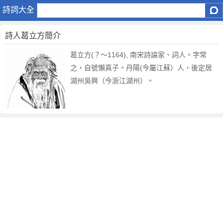
葛
詩詞大全
立
方
詩人葛立方簡介
第
2
葛立方(？～1164), 南宋詩論家、詞人。字常
頁
之，自號懶真子。丹陽(今屬江蘇）人，後定居
湖州吳興（今浙江湖州）。