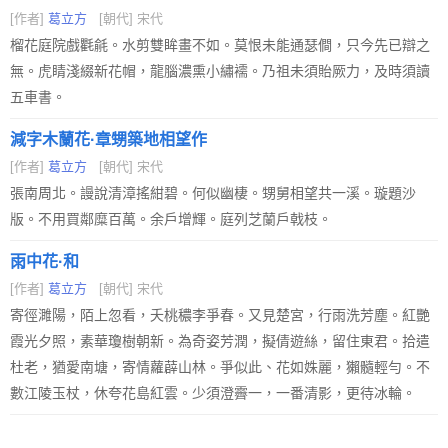
[作者]
葛立方
[朝代] 宋代
榴花庭院戲氍毹。水剪雙眸畫不如。莫恨未能通瑟僴，只今先已辯之
無。虎睛淺綴新花帽，龍腦濃熏小繡襦。乃祖未須貽厥力，及時須讀
五車書。
減字木蘭花·章甥築地相望作
[作者]
葛立方
[朝代] 宋代
張南周北。謾說清漳搖紺碧。何似幽棲。甥舅相望共一溪。璇題沙
版。不用買鄰糜百萬。余戶增輝。庭列芝蘭戶戟枝。
雨中花·和
[作者]
葛立方
[朝代] 宋代
寄徑濉陽，陌上忽看，夭桃穠李爭春。又見楚宮，行雨洗芳塵。紅艷
霞光夕照，素華瓊樹朝新。為奇姿芳潤，擬倩遊絲，留住東君。拾遣
杜老，猶愛南塘，寄情蘿薜山林。爭似此、花如姝麗，獺髓輕勻。不
數江陵玉杖，休夸花島紅雲。少須澄霽一，一番清影，更待冰輪。