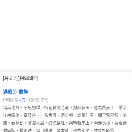
[葛立方]相關詩詞
滿庭芳·催梅
[作者]
葛立方
[朝代] 宋代
霜葉停飛，冰魚初躍，梅花猶悶芳叢。剪酥裝玉，應為費天工。爭奈
江南驛使，征鞍待、一朵香濃。憑誰報，冰肌仙子，聞早駕飛龍。溶
溶。春意動，寒姿未展，終愧群紅。與斬新來上，開伴長松。要看黃
昏庭院，橫斜映、霜月朦朧。蘭堂畔，巡檐索笑，誰羨杜陵翁。