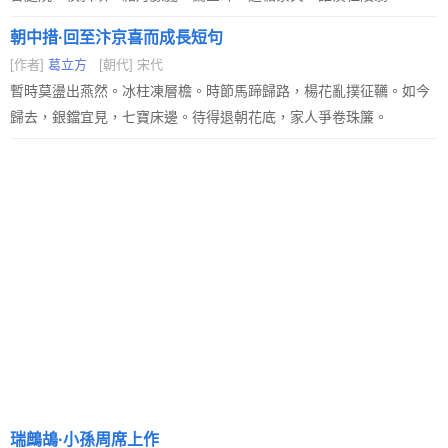
朝中措·回至汴京喜而成長短句
[作者]
葛立方
[朝代] 宋代
暫時莫盪出燕然。冰柱凍層檐。時節馬蹄歸路，楊花亂撲征韉。如今
歸去，銀鐺宜見，七寶床邊。待得退朝花底，家人爭卷珠簾。
瑞鷓鴣·小孫周席上作