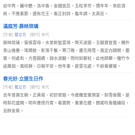
岩中秀，籬中艷，洛中香。金鈿放蕊，玉粒爭芳。慣年年、來趁清
商。不應素節，還有花王。看正封詩，龜年調，太真狂。
滿庭芳·扉映琉璃
[作者]
葛立方
[朝代] 宋代
扉映琉璃，窗搖雲母，水堂新甃雲灣。際天波面，玉鏡寶奩寬。欄外
青山幾壘，瑤煙斂、影落千鬟。寒汀晚，蘆花飛雪，風定白鷗閒。塵
寰。何處有，方壺圓嶠，弱水波翻。問何如藜杖，此地躋攀。種竹今
逾萬個，風枝靜、日報平安。他年事，蒼雲屯處，千畝看棲鸞。
春光好·立道生日作
[作者]
葛立方
[朝代] 宋代
去年曾壽生朝。正黃菊、初舒翠翹。今歲雕堂重預宴，梨雪香飄。是
時梨花盛開。明年應傍丹霄。看寶胯、重重在腰。鵲尾吹香籠繡段，
且醉金蕉。