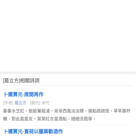
[葛立方]相關詩詞
卜運算元·席間再作
[作者]
葛立方
[朝代] 宋代
裊裊水芝紅，脈脈蒹葭浦。淅淅西風淡淡煙，幾點疏疏雨。草草展杯
觴，對此盈盈女。葉葉紅衣當酒船，細細流霞舉。
卜運算元·賞荷以蓮葉勸酒作