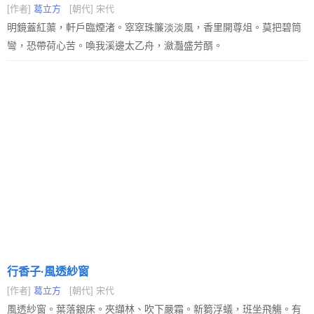
[作者]
葛立方
[朝代] 宋代
明鏡蓋紅蕖，軒戶臨煙渚。窣窣珠簾淡淡風，香里開尊俎。莫把碧筒
彎，恐帶荷心苦。喚我溪邊太乙舟，瀲灩盛芳醑。
行香子·風透紗窗
[作者]
葛立方
[朝代] 宋代
風透紗窗。葉落銀床。夾纈林、吹下嚴霜。新篘浮蟻，班坐飛觴。有