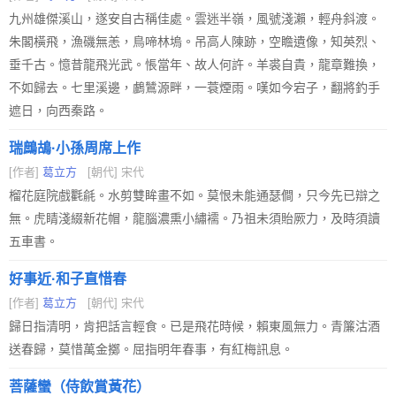
九州雄傑溪山，遂安自古稱佳處。雲迷半嶺，風號淺瀨，輕舟斜渡。
朱閣橫飛，漁磯無恙，鳥啼林塢。吊高人陳跡，空瞻遺像，知英烈、
垂千古。憶昔龍飛光武。悵當年、故人何許。羊裘自貴，龍章難換，
不如歸去。七里溪邊，鸕鷥源畔，一蓑煙雨。嘆如今宕子，翻將釣手
遮日，向西秦路。
瑞鷓鴣·小孫周席上作
[作者]
葛立方
[朝代] 宋代
榴花庭院戲氍毹。水剪雙眸畫不如。莫恨未能通瑟僴，只今先已辯之
無。虎睛淺綴新花帽，龍腦濃熏小繡襦。乃祖未須貽厥力，及時須讀
五車書。
好事近·和子直惜春
[作者]
葛立方
[朝代] 宋代
歸日指清明，肯把話言輕食。已是飛花時候，賴東風無力。青簾沽酒
送春歸，莫惜萬金擲。屈指明年春事，有紅梅訊息。
菩薩蠻（侍飲賞黃花）