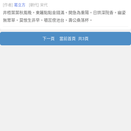
[作者]
葛立方
[朝代] 宋代
井梧葉葉秋風晚。東籬點點金錢滿。開急為重陽。日烘深院香。幽姿
無眾草。莫恨生非早。嚼蕊傍池台。壽公桑落杯。
下一頁
當前首頁 共3頁