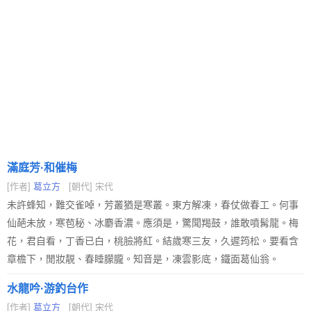
滿庭芳·和催梅
[作者]
葛立方
[朝代] 宋代
未許蜂知，難交雀啅，芳叢猶是寒叢。東方解凍，春仗做春工。何事
仙葩未放，寒苞秘、冰麝香濃。應須是，驚聞羯鼓，誰敢噴髯龍。梅
花，君自看，丁香已白，桃臉將紅。結歲寒三友，久遲筠松。要看含
章檐下，閒妝靚、春睡朦朧。知音是，凍雲影底，鐵面葛仙翁。
水龍吟·游釣台作
[作者]
葛立方
[朝代] 宋代