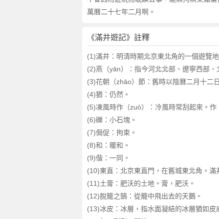
萬曆二十七年二月啊。
《滿井遊記》註釋
(1)滿井：明清時期北京東北角的一個遊覽
(2)燕（yān）：指今河北北部、遼寧西
(3)花朝（zhāo）節：舊時以陰曆二月十
(4)猶：仍然。
(5)凍風時作（zuò）：冷風時常刮起來。
(6)礫：小石塊。
(7)侷促：拘束。
(8)和：暖和。
(9)偕：一同。
(10)東直：北京東直門，在舊城東北角。
(11)土膏：肥沃的土地。膏，肥沃。
(12)脫籠之鵠：從籠中飛出去的天鵝。
(13)冰皮：冰層，指水面凝結的冰層猶如皮