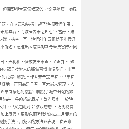
，但開頭卻大寫氣候惡劣，“余寒猶厲，凍風
開頭，在立意和結構上起了這樣兩個作用：
未始無春，而城居者未之知也”。當然，結
走礫、枯坐一室，這個創作意圖就不能很好
其不能游，這種出人意料的新奇筆法當然不同
日，天稍和，偕數友出東直，至滿井。”短
的步驟是按遊人的觀賞習慣由遠及近、由面
帶的泛寫和縱覽。作者雖未提早春，但早春
同樣地，正因為是早春，草木尚未繁茂，人
郊外早春景色的感奮和擺脫了城中侷促的歡
月滿井一帶的旖旎風光。首先寫水：“於時，
已到，但又是剛到；“鱗浪層層”，既明寫春
中加上寒意，更形象而準確地道出二月春水的
變換手法，用擬人的方法來表現。春天來