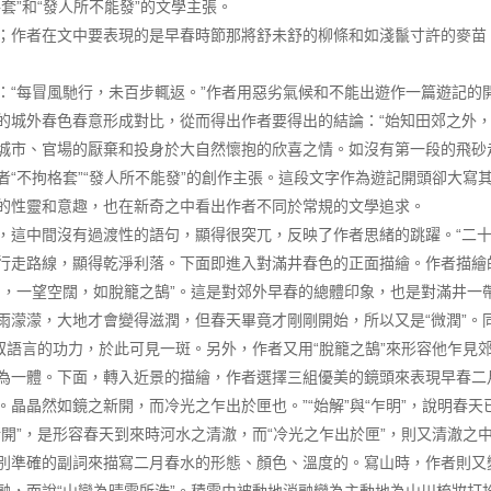
套”和“發人所不能發”的文學主張。
；作者在文中要表現的是早春時節那將舒未舒的柳條和如淺鬣寸許的麥苗
：“每冒風馳行，未百步輒返。”作者用惡劣氣候和不能出遊作一篇遊記的
的城外春色春意形成對比，從而得出作者要得出的結論：“始知田郊之外，
城市、官場的厭棄和投身於大自然懷抱的欣喜之情。如沒有第一段的飛砂
者“不拘格套”“發人所不能發”的創作主張。這段文字作為遊記開頭卻大寫
的性靈和意趣，也在新奇之中看出作者不同於常規的文學追求。
，這中間沒有過渡性的語句，顯得很突兀，反映了作者思緒的跳躍。“二十
行走路線，顯得乾淨利落。下面即進入對滿井春色的正面描繪。作者描繪
潤，一望空闊，如脫籠之鵠”。這是對郊外早春的總體印象，也是對滿井一
雨濛濛，大地才會變得滋潤，但春天畢竟才剛剛開始，所以又是“微潤”。
馭語言的功力，於此可見一斑。另外，作者又用“脫籠之鵠”來形容他乍見
為一體。下面，轉入近景的描繪，作者選擇三組優美的鏡頭來表現早春二
晶晶然如鏡之新開，而冷光之乍出於匣也。”“始解”與“乍明”，說明春天
新開”，是形容春天到來時河水之清澈，而“冷光之乍出於匣”，則又清澈之
別準確的副詞來描寫二月春水的形態、顏色、溫度的。寫山時，作者則又