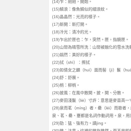
(14)乍：剛剛，開始。
(15)鱗浪：像魚鱗似的細浪紋。
(16)晶晶然：光亮的樣子。
(17)新開：新打開。
(18)冷光：清冷的光。
(19)乍出於匣也：乍，突然。匣，指鏡匣。
(20)山巒為晴雪所洗：山巒被融化的雪水
(21)娟然：美好的樣子。
(22)拭（shì）：擦拭
(23)如倩女之靧（huì）面而髻（jì）
(24)舒：舒展。
(25)梢：柳梢。
(26)披風：在風中散開。披，開、分散。
(27)麥田淺鬣（liè）寸許：意思是麥苗
(28)泉而茗（míng）者，罍（léi）
泉、茗、罍、蹇都是名詞作動詞用。泉，用
(29)勁：猛、強有力。讀jìng。
(30)雖：注意，這裡的雖指雖然，而不是即