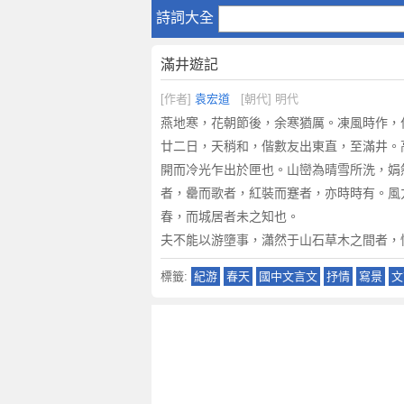
滿
詩詞大全
井
遊
滿井遊記
記
原
[作者]
袁宏道
[朝代] 明代
文
燕地寒，花朝節後，余寒猶厲。凍風時作，
注
廿二日，天稍和，偕數友出東直，至滿井。
釋
開而冷光乍出於匣也。山巒為晴雪所洗，娟
譯
者，罍而歌者，紅裝而蹇者，亦時時有。風
文
,
春，而城居者未之知也。
滿
夫不能以游墮事，瀟然于山石草木之間者，
井
標籤:
紀游
春天
國中文言文
抒情
寫景
文
遊
記
賞
析
作
者