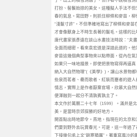
了，山上的積雪消融了，但作者不說積雪消
打扮、髻鬟始掠的美女。這種擬人手法不但
春的氣息。寫田野，則抓住柳條和麥苗，柳
“淺鬣寸許”，不但準確地寫出了柳條和麥
才會像獸身上不時生長著的鬣毛。這樣的比
唐代畫家張彥遠在談山水畫技法時說：“夫畫
全面而細密。看來袁宏道是深諳此道的。他
麥苗這幾個典型事物來以點帶面，從內在氣
如果只一味地描景，即使把景物寫得再逼真
納入大自然物理”(《美學》)，讓山水景物
些泉而茗者、罍而歌者、紅裝而蹇者的遊人
情志，實際上是作者厭棄官場，欣慕大自然
便渾融到一起分不清孰賓孰主了。
本文作於萬曆二十七年（1599）。滿井
美，是當時京郊探勝的好地方。
開首點出時地節令。燕地，指現在的北京和
們要到野外去玩賞春光。可是，這一年過了
下接幾句承上文“餘寒猶厲”，著重寫風沙