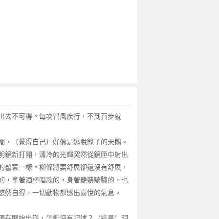
出去不可得。每次冒風疾行，不到百步就
闊，（覺得自己）好像是逃脫籠子的天鵝。
明鏡新打開，清冷的光輝突然從鏡匣中射出
的髻寰一樣。柳條將要舒展卻還沒有舒展，
的，拿著酒杯唱歌的，身著艷裝騎驢的，也
悠然自得，一切動物都透出喜悅的氣息。
現在開始出遊，怎能沒有記述？（這是）明