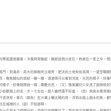
的寒氣還很厲害。冷風時常颳起，颳起就飛沙走石。拘束在一室之中，想
直門，到滿井。高大的柳樹夾立堤旁，肥沃的土地有些濕潤，一望空曠開
亮，像魚鱗似的浪紋一層一層，清澈得可以看到河底，光亮的樣子，好像
的樣子，好像剛擦過一樣；嬌艷光亮，（又）像美麗的少女洗了臉剛梳好
小如獸頸上的毛，才一寸左右。遊人雖然還不旺盛，（但）用泉水煮茶喝
汗流浹背。舉凡（那些）在沙灘上曬太陽的鳥，浮到水面上戲水的魚，都
住在城裡的人（卻）不知道啊。
在山石草木之間遊玩的，恐怕只這個職位了。而此地正好離我近，我將從