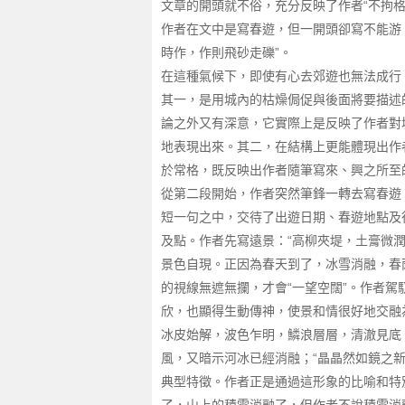
文章的開頭就不俗，充分反映了作者“不拘格
作者在文中是寫春遊，但一開頭卻寫不能游
時作，作則飛砂走礫”。
在這種氣候下，即使有心去郊遊也無法成行
其一，是用城內的枯燥侷促與後面將要描述
論之外又有深意，它實際上是反映了作者對
地表現出來。其二，在結構上更能體現出作
於常格，既反映出作者隨筆寫來、興之所至
從第二段開始，作者突然筆鋒一轉去寫春遊
短一句之中，交待了出遊日期、春遊地點及
及點。作者先寫遠景：“高柳夾堤，土膏微
景色自現。正因為春天到了，冰雪消融，春
的視線無遮無攔，才會“一望空闊”。作者駕
欣，也顯得生動傳神，使景和情很好地交融
冰皮始解，波色乍明，鱗浪層層，清澈見底。
風，又暗示河冰已經消融；“晶晶然如鏡之
典型特徵。作者正是通過這形象的比喻和特