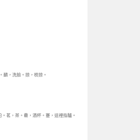
子。靧，洗臉。掠，梳掠。
騎驢的。茗，茶。罍，酒杯。蹇，這裡指驢。