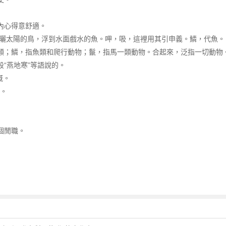
，內心得意舒適。
沙灘上曬太陽的鳥，浮到水面戲水的魚。呷，吸，這裡用其引申義。鱗，代魚。
鳥類；鱗，指魚類和爬行動物；鬣，指馬一類動物。合起來，泛指一切動物
段“燕地寒”等語說的。
概。
誤。
個閒職。