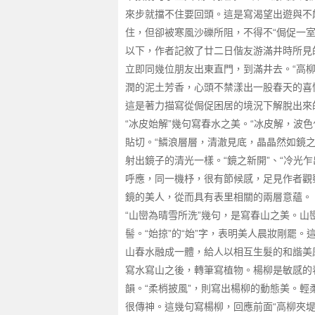
來步就擋不住要回頭。這是寫渴望出遊與不
住，但卻被寒風沙礫所阻，不得不“侷促一室
以下，作者記敘了廿二日偕友游滿井時所見
立即同幾位朋友出東直門，到滿井去。“高
潤的泥土芳香，心頭不禁漾出一股春天的喜
這是著力描寫從侷促困居的境況下解脫出來
“冰皮始解”幾句寫春水之美。“冰皮解，波
貼切。“鱗浪層層，清澈見底，晶晶然如鏡
射出鏡子的清光一樣。“鏡之新開”、“冷光乍
呼應，同一機杼，很有節候感，足見作者觀
鏡的美人，從而具有表里相關的兩層意蘊。
“山巒為晴雪所洗”幾句，是寫春山之美。
髻。“始掠”的“始”字，表明美人晨妝剛
山春水融成一體，給人以相互生髮的和諧美
寫水寫山之後，轉筆寫植物。楊柳是敏感的
韻。“柔梢披風”，則寫出楊柳的動態美。輕
很傳神。這幾句寫楊柳，回應前面“高柳夾堤