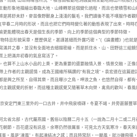
融，而說“山巒為晴雪所洗”。積雪由被動地消融變為主動地為山川梳妝打
生動形象地描繪出春臨大地、山峰轉翠這個變化過程，而且也使積雪和山
條是將舒未舒，麥苗像野獸身上淺淺的鬣毛。我們讀後不能不嘆服作者觀察
苗在早春二月時的形狀，而且也把它們時時變化著的動態表現了出來。時時
喻更能體現出春天是個生長的季節、向上的季節這個典型的季節特徵。
物特忌形貌采章，歷歷俱足，甚謹甚細而外露巧密。”(《論畫體》)也就是
寫滿井之春，並沒有全面地去細描密繪，而是抓住水、山、田野這三組鏡
質上把滿井初春的氣息寫活了。
，也算不上山水小品的上乘。更為重要的還要融情入景、情景交融，正像
都帶上作者的主觀感情，成為王國維所稱讚的“有我之境”。袁宏道在這篇
都是興之所至、自得其樂，而且曝沙之鳥，呷浪之魚，也悠然自得，都有
的主觀感覺的折射，而這種主觀感覺又隨著草木向榮，禽鳥的歡叫，春風
是北京安定門東三里外的一口古井，井中飛泉噴礴，冬夏不竭。井旁蒼藤豐
河北省北部，古代屬燕國。舊俗以陰曆二月十五（一說為二月十二或二月
花朝節，百花還沒有訊息，余寒仍然很厲害，可見北方天氣寒冷，春天來
的厲害。風是“凍風”，有起凍結冰之感；而且時常刮，一颳風，就沙礫飛揚