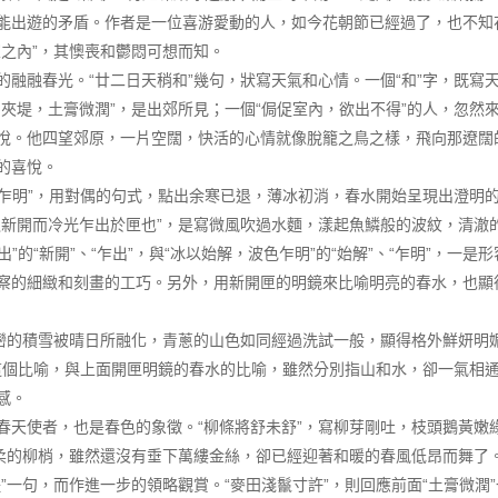
能出遊的矛盾。作者是一位喜游愛動的人，如今花朝節已經過了，也不知
之內”，其懊喪和鬱悶可想而知。
的融融春光。“廿二日天稍和”幾句，狀寫天氣和心情。一個“和”字，既寫
柳夾堤，土膏微潤”，是出郊所見；一個“侷促室內，欲出不得”的人，忽然
悅。他四望郊原，一片空闊，快活的心情就像脫籠之鳥之樣，飛向那遼闊的
的喜悅。
色乍明”，用對偶的句式，點出余寒已退，薄冰初消，春水開始呈現出澄明的色
之新開而冷光乍出於匣也”，是寫微風吹過水麵，漾起魚鱗般的波紋，清澈
出”的“新開”、“乍出”，與“冰以始解，波色乍明”的“始解”、“乍明”，
察的細緻和刻畫的工巧。另外，用新開匣的明鏡來比喻明亮的春水，也顯
山巒的積雪被晴日所融化，青蔥的山色如同經過洗試一般，顯得格外鮮妍明
罷。這個比喻，與上面開匣明鏡的春水的比喻，雖然分別指山和水，卻一氣相
感。
春天使者，也是春色的象徵。“柳條將舒未舒”，寫柳芽剛吐，枝頭鵝黃嫩
柔的柳梢，雖然還沒有垂下萬縷金絲，卻已經迎著和暖的春風低昂而舞了。用
”一句，而作進一步的領略觀賞。“麥田淺鬣寸許”，則回應前面“土膏微潤