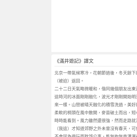
袁
宏
道
簡
介
《滿井遊記》譯文
北京一帶氣候寒冷，花朝節過後，冬天餘下
（被迫）返回。
二十二日天氣略微暖和，偕同幾個朋友出東
這時河的冰面剛剛融化，波光才剛剛開始明
來一樣。山巒被晴天融化的積雪洗過，美好
柔軟的梢頭在風中散開，麥苗破土而出，短
時時能看到。風力雖然還很強，然而走路就
（我這）才知道郊野之外未曾沒有春天，可
不會因為遊玩而耽誤公事，能無拘無束瀟灑