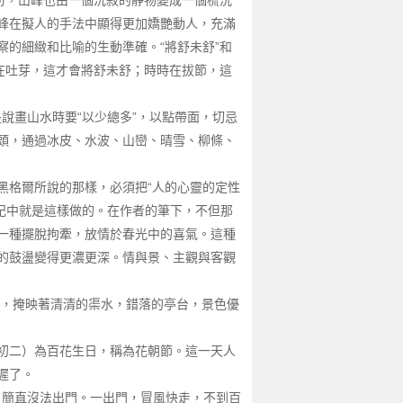
扮，山峰也由一個沉寂的靜物變成一個梳洗
峰在擬人的手法中顯得更加嬌艷動人，充滿
的細緻和比喻的生動準確。“將舒未舒”和
在吐芽，這才會將舒未舒；時時在拔節，這
說畫山水時要“以少總多”，以點帶面，切忌
頭，通過冰皮、水波、山巒、晴雪、柳條、
黑格爾所說的那樣，必須把“人的心靈的定性
遊記中就是這樣做的。在作者的筆下，不但那
一種擺脫拘牽，放情於春光中的喜氣。這種
的鼓盪變得更濃更深。情與景、主觀與客觀
草，掩映著清清的渠水，錯落的亭台，景色優
初二）為百花生日，稱為花朝節。這一天人
遲了。
，簡直沒法出門。一出門，冒風快走，不到百