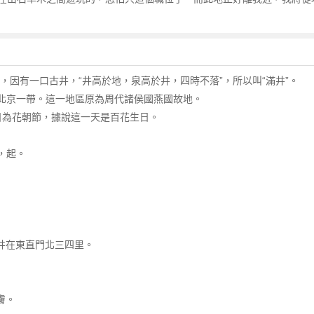
地，因有一口古井，“井高於地，泉高於井，四時不落”，所以叫“滿井”。
部、北京一帶。這一地區原為周代諸侯國燕國故地。
二日為花朝節，據說這一天是百花生日。
作，起。
滿井在東直門北三四里。
膚。