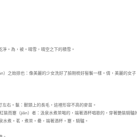
洗乾淨。為，被。晴雪，晴空之下的積雪。
鬟（huán）之始掠也：像美麗的少女洗好了臉剛梳好髻鬟一樣。倩，美麗的女
高一寸左右。鬣：獸頸上的長毛，這裡形容不高的麥苗。
而歌者，紅裝而蹇（jiǎn）者：汲泉水煮茶喝的，端著酒杯唱歌的，穿著艷裝
泉水煮。茗，煮茶。罍，端著酒杯。蹇，騎驢。
使。