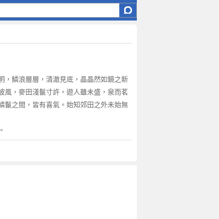
明，鱗浪層層，清澈見底，晶晶然如鏡之新
披風，麥田淺鬣寸許。遊人雖未盛，泉而茗
鱗鬣之間，皆有喜氣。始知郊田之外未始無
。