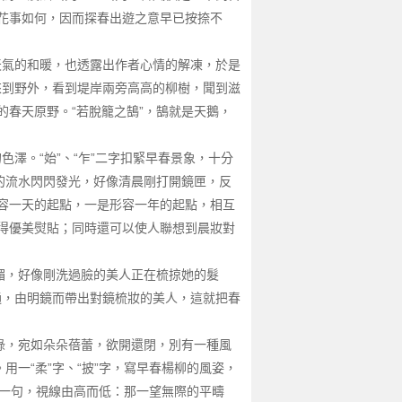
花事如何，因而探春出遊之意早已按捺不
天氣的和暖，也透露出作者心情的解凍，於是
來到野外，看到堤岸兩旁高高的柳樹，聞到滋
春天原野。“若脫籠之鵠”，鵠就是天鵝，
澤。“始”、“乍”二字扣緊早春景象，十分
的流水閃閃發光，好像清晨剛打開鏡匣，反
一是形容一天的起點，一是形容一年的起點，相互
得優美熨貼；同時還可以使人聯想到晨妝對
媚，好像剛洗過臉的美人正在梳掠她的髮
通，由明鏡而帶出對鏡梳妝的美人，這就把春
綠，宛如朵朵蓓蕾，欲開還閉，別有一種風
一“柔”字、“披”字，寫早春楊柳的風姿，
”一句，視線由高而低：那一望無際的平疇