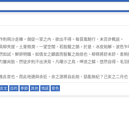
作則飛沙走礫。侷促一室之內，欲出不得。每冒風馳行，未百步輒返。
高柳夾提，土膏微潤，一望空闊，若脫籠之鵠。於是，冰皮始解，波色乍
然如試，鮮妍明媚，如倩女之靧面而髻鬟之始掠也。柳條將舒未舒，柔梢
力雖尚勁，然徒步則汗出浹背。凡曝沙之鳥，呷浪之鱗，悠然自得，毛羽
惟此官也。而此地適與余近，余之游將自此始，惡能無紀？己亥之二月也
言文
目的
季節
其他
情感
景色