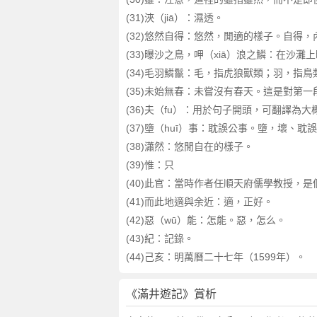
(31)浹（jiā）：濕透。
(32)悠然自得：悠然，閒適的樣子。自得
(33)曝沙之鳥，呷（xiā）浪之鱗：在
(34)毛羽鱗鬣：毛，指虎狼獸類；羽，指
(35)未始無春：未嘗沒有春天。這是對第一
(36)夫（fu）：用於句子開頭，可翻譯為大
(37)墮（huī）事：耽誤公事。墮，壞、耽
(38)瀟然：悠閒自在的樣子。
(39)惟：只
(40)此官：當時作者任順天府儒學教授，是
(41)而此地適與余近：適，正好。
(42)惡（wū）能：怎能。惡，怎么。
(43)紀：記錄。
(44)己亥：明萬曆二十七年（1599年）。
《滿井遊記》賞析