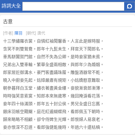
古
詩詞大全
意
原
古意
文
注
[作者]
陳羽
[朝代] 唐代
釋
十三學繡羅衣裳，自憐紅袖聞馨香。人言此是嫁時服，
譯
含笑不刺雙鴛鴦。郎年十九髭未生，拜官天下聞郎名。
文
車馬駢闐賀門館，自然不失為公卿。是時妾家猶未貧，
,
兄弟出入雙車輪。繁華全盛兩相敵，與郎年少為婚姻。
古
意
郎家居近御溝水，豪門客盡躡珠履。雕盤酒器常不乾，
賞
曉入中廚妾先起。姑嫜嚴肅有規矩，小姑嬌憨意難取。
析
朝參暮拜白玉堂，繡衣著盡黃金縷。妾貌漸衰郎漸薄，
作
時時強笑意索寞。知郎本來無歲寒，幾回掩淚看花落。
者
妾年四十絲滿頭，郎年五十封公侯。男兒全盛日忘舊，
陳
銀床羽帳空颼飀，庭花紅遍蝴蝶飛，看郎佩玉下朝時。
羽
歸來略略不相顧，卻令侍婢生光輝。郎恨婦人易衰老，
簡
妾亦恨深不忍道。看郎強健能幾時，年過六十還枯槁。
介