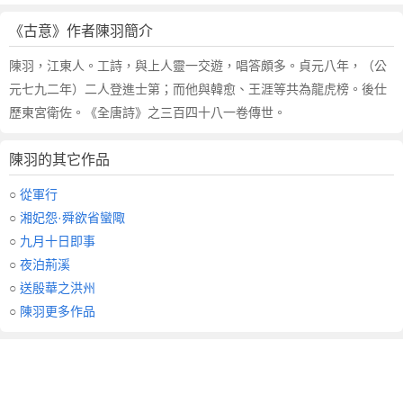
《古意》作者陳羽簡介
陳羽，江東人。工詩，與上人靈一交遊，唱答頗多。貞元八年，（公
元七九二年）二人登進士第；而他與韓愈、王涯等共為龍虎榜。後仕
歷東宮衛佐。《全唐詩》之三百四十八一卷傳世。
陳羽的其它作品
○
從軍行
○
湘妃怨·舜欲省蠻陬
○
九月十日即事
○
夜泊荊溪
○
送殷華之洪州
○
陳羽更多作品