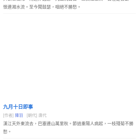
恨連湘水流。至今聞鼓瑟，咽絕不勝愁。
九月十日即事
[作者]
陳羽
[朝代] 唐代
漢江天外東流去，巴塞連山萬里秋。節過重陽人病起，一枝殘菊不勝
愁。