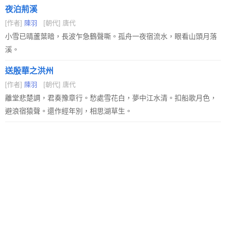
夜泊荊溪
[作者]
陳羽
[朝代] 唐代
小雪已晴蘆葉暗，長波乍急鶴聲嘶。孤舟一夜宿流水，眼看山頭月落
溪。
送殷華之洪州
[作者]
陳羽
[朝代] 唐代
離堂悲楚調，君奏豫章行。愁處雪花白，夢中江水清。扣船歌月色，
避浪宿猿聲。還作經年別，相思湖草生。