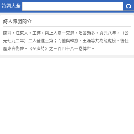
陳
詩詞大全
羽
詩人陳羽簡介
陳羽，江東人。工詩，與上人靈一交遊，唱答頗多。貞元八年，（公
元七九二年）二人登進士第；而他與韓愈、王涯等共為龍虎榜。後仕
歷東宮衛佐。《全唐詩》之三百四十八一卷傳世。