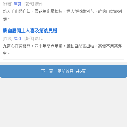
[作者]
陳羽
[朝代] 唐代
路入千山愁自知，雪花撩亂壓松枝。世人並道離別苦，誰信山僧輕別
離。
酬幽居閒上人喜及第後見贈
[作者]
陳羽
[朝代] 唐代
九霄心在勞相問，四十年間豈足驚。風動自然雲出岫，高僧不用笑浮
生。
下一頁
當前首頁 共6頁