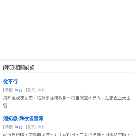
[陳羽]相關詩詞
從軍行
[作者]
陳羽
[朝代] 唐代
海畔風吹凍泥裂，枯桐葉落枝梢折。橫笛聞聲不見人，紅旗直上天山
雪。
湘妃怨·舜欲省蠻陬
[作者]
陳羽
[朝代] 唐代
舜欲省蠻陬，南巡非逸游。九山沉白日，二女泣滄洲。目極楚雲斷，