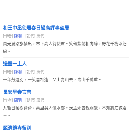
和王中丞使君春日過高評事幽居
[作者]
陳羽
[朝代] 唐代
風光滿路旗幡出，林下高人待使君。笑藉紫蘭相向醉，野花千樹落紛
紛。
送靈一上人
[作者]
陳羽
[朝代] 唐代
十年勞遠別，一笑喜相逢。又上青山去，青山千萬重。
長安早春言志
[作者]
陳羽
[朝代] 唐代
九衢日暖樹蒼蒼，萬里吳人憶水鄉。漢主未曾親羽獵，不知將底諫君
王。
題清鏡寺留別