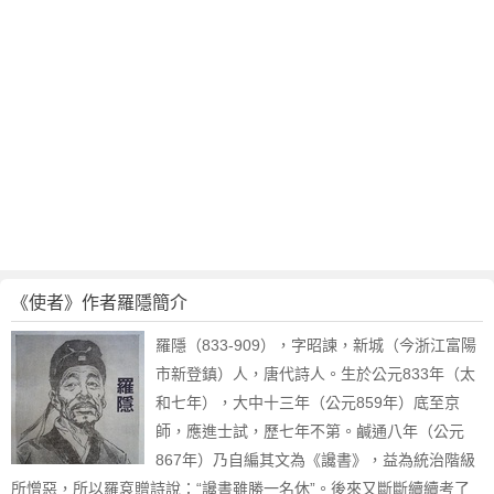
《使者》作者羅隱簡介
羅隱（833-909），字昭諫，新城（今浙江富陽
市新登鎮）人，唐代詩人。生於公元833年（太
和七年），大中十三年（公元859年）底至京
師，應進士試，歷七年不第。鹹通八年（公元
867年）乃自編其文為《讒書》，益為統治階級
所憎惡，所以羅袞贈詩說：“讒書雖勝一名休”。後來又斷斷續續考了