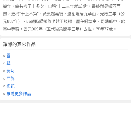
幾年，總共考了十多次，自稱“十二三年就試期”，最終還是鎩羽而
歸，史稱“十上不第”。黃巢起義後，避亂隱居九華山，光啟三年（公
元887年），55歲時歸鄉依吳越王錢鏐，歷任錢塘令、司勛郎中、給
事中等職。公元909年（五代後梁開平三年）去世，享年77歲。
羅隱的其它作品
○
雪
○
蜂
○
黃河
○
西施
○
梅花
○
羅隱更多作品