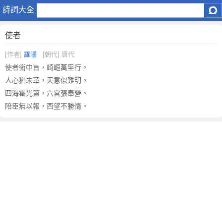
使
詩詞大全
者
原
使者
文
注
[作者]
羅隱
[朝代] 唐代
釋
使者銜中旨，崎嶇萬里行。
譯
人心猶未革，天意似難明。
文
四海霍光第，六宮張奉營。
,
陪臣無以報，西望不勝情。
使
者
賞
析
作
者
羅
隱
簡
介