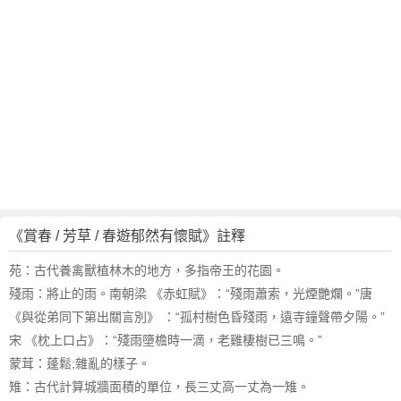
,
賞
春
/
芳
草
/
春
遊
郁
然
有
《賞春 / 芳草 / 春遊郁然有懷賦》註釋
懷
賦
苑：古代養禽獸植林木的地方，多指帝王的花園。
賞
殘雨：將止的雨。南朝梁 《赤虹賦》：“殘雨蕭索，光煙艷爛。”唐
析
《與從弟同下第出關言別》 ：“孤村樹色昏殘雨，遠寺鐘聲帶夕陽。”
作
宋 《枕上口占》：“殘雨墮檐時一滴，老雞棲樹已三鳴。”
者
蒙茸：蓬鬆;雜亂的樣子。
羅
雉：古代計算城牆面積的單位，長三丈高一丈為一雉。
鄴