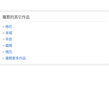
羅鄴的其它作品
○
梅花
○
長城
○
早發
○
蠟燭
○
槐花
○
羅鄴更多作品