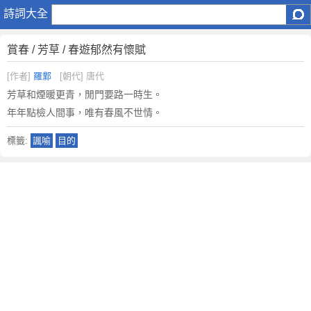
賞
詩詞大全
春
/
賞春 / 芳草 / 春遊郁然有懷賦
芳
草
[作者]
羅鄴
[朝代] 唐代
/
芳草和煙暖更青，閒門要路一時生。
春
年年點檢人間事，唯有春風不世情。
遊
郁
標籤:
諷喻
目的
然
有
懷
賦
原
文
注
釋
譯
文