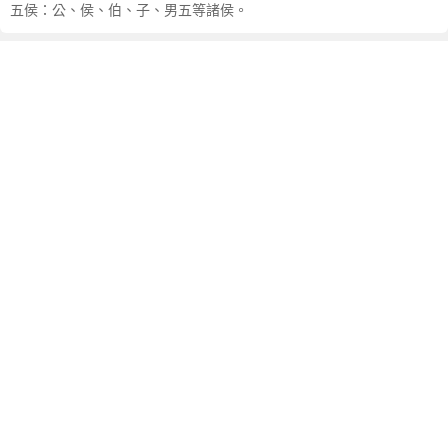
簡
五侯：公、侯、伯、子、男五等諸侯。
介