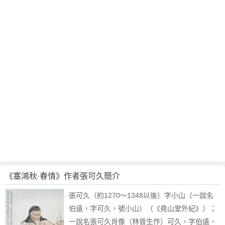
《塞鴻秋·春情》作者張可久簡介
張可久（約1270～1348以後）字小山（一說名
伯遠，字可久，號小山）（《堯山堂外紀》）；
一說名張可久肖像（林晉生作）可久，字伯遠，